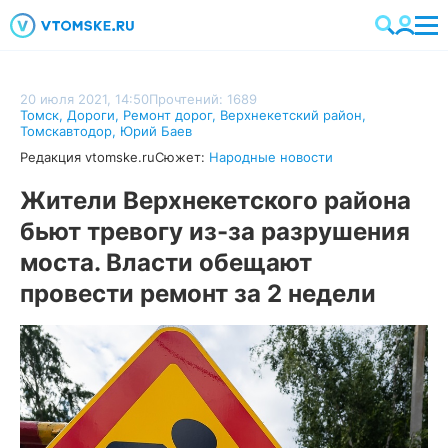
20 июля 2021, 14:50
Прочтений: 1689
Томск
,
Дороги
,
Ремонт дорог
,
Верхнекетский район
,
Томскавтодор
,
Юрий Баев
Редакция vtomske.ru
Сюжет:
Народные новости
Жители Верхнекетского района
бьют тревогу из-за разрушения
моста. Власти обещают
провести ремонт за 2 недели