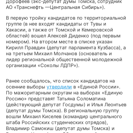
Дорофеев (экс-депутат думы Томска, сотрудник
АО «Транснефть —Центральная Сибирь»).
В первую тройку кандидатов по территориальной
группе (в нее входят кандидаты от Тувы и
Хакасии, а также от Томской и Кемеровской
областей) вошел Алексей Диденко (под первым
номером). На втором месте в списке указан
Кирилл Правдин (депутат парламента Кузбасса), а
на третьем Михаил Молчанов (основатель и
лидер региональной общественной молодежной
организации «Соколы ЛДПР»).
Ранее сообщалось, что список кандидатов на
осенние выборы
утвердили
в «Единой России».
По мажоритарным округам на выборах «Единую
Россию» представят Татьяна Соломатина
(действующий депутат Госдумы) и Илья Леонтьев
(депутат думы Томска). В региональную группу
вошли Михаил Киселев (командир центрального
штаба Российских студенческих отрядов),
Владимир Самокиш (депутат думы Томска) и