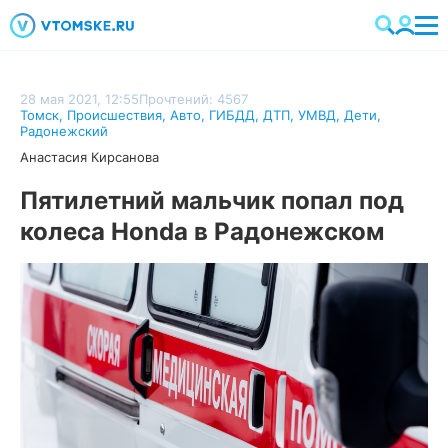
28 мая 2021, 12:55
Прочтений: 4567
Томск
,
Происшествия
,
Авто
,
ГИБДД
,
ДТП
,
УМВД
,
Дети
,
Радонежский
Анастасия Кирсанова
Пятилетний мальчик попал под
колеса Honda в Радонежском