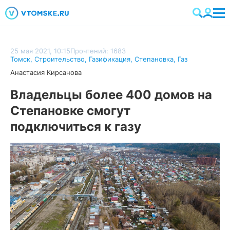
25 мая 2021, 10:15
Прочтений: 1683
Томск
,
Строительство
,
Газификация
,
Степановка
,
Газ
Анастасия Кирсанова
Владельцы более 400 домов на
Степановке смогут
подключиться к газу