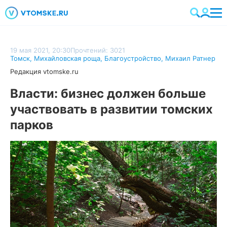
19 мая 2021, 20:30
Прочтений: 3021
Томск
,
Михайловская роща
,
Благоустройство
,
Михаил Ратнер
Редакция vtomske.ru
Власти: бизнес должен больше
участвовать в развитии томских
парков