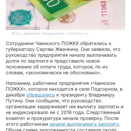
Фото: Дмитрий Кандинский / vtomske.ru
Сотрудники Чаинского ПОЖКХ обратились к
губернатору Сергею Жвачкину. Они заявили, что
руководство предприятия начало выплачивать
долги по зарплате и представило новое
положение об оплате труда, которое, по их
словам, «экономически не обосновано».
Напомним, работники предприятия «Чаинское
ПОЖКХ», которое находится в селе Подгорном, в
декабре
обращались
к президенту Владимиру
Путину. Они сообщали, что руководство
организации задерживает им выплату зарплаты и
не индексировало ее с 2016 года. Следственный
комитет и прокуратура начали проверку. После
этого работникам
начали выплачивать зарплату
.
Общая сумма задолженности составила около