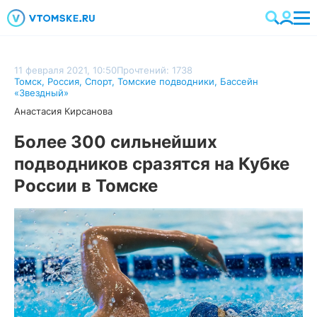
11 февраля 2021, 10:50
Прочтений: 1738
Томск
,
Россия
,
Спорт
,
Томские подводники
,
Бассейн
«Звездный»
Анастасия Кирсанова
Более 300 сильнейших
подводников сразятся на Кубке
России в Томске