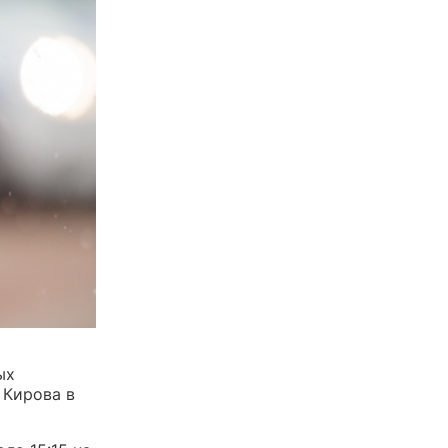
ых
 Кирова в