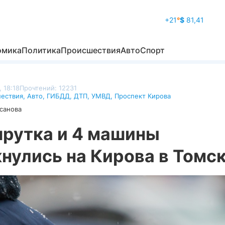
+21
°
$
81,41
омика
Политика
Происшествия
Авто
Спорт
, 18:18
Прочтений: 12231
ествия
,
Авто
,
ГИБДД
,
ДТП
,
УМВД
,
Проспект Кирова
санова
рутка и 4 машины
нулись на Кирова в Томс