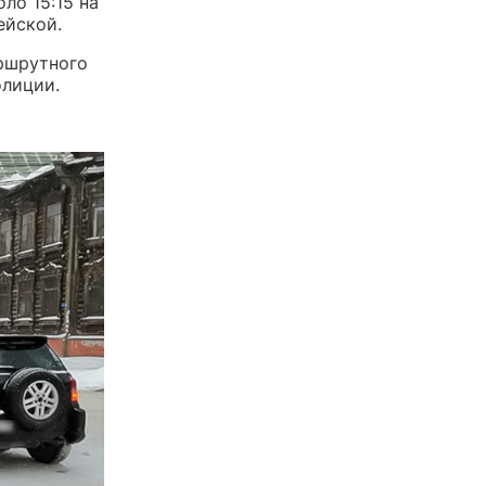
ло 15:15 на
ейской.
ршрутного
олиции.