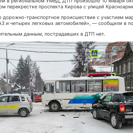
ли в региональном УМВД, ДТП произошло 10 января око
ом перекрестке проспекта Кирова с улицей Красноарм
 дорожно-транспортное происшествие с участием ма
АЗ и четырех легковых автомобилей», — сообщили в п
ительным данным, пострадавших в ДТП нет.