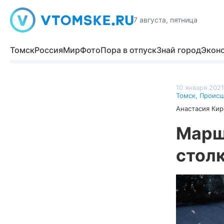
7 августа, пятница
Томск
Россия
Мир
Фото
Пора в отпуск
Знай город
Экон
10 января 2021
Томск
,
Происш
Анастасия Кир
Марш
столк