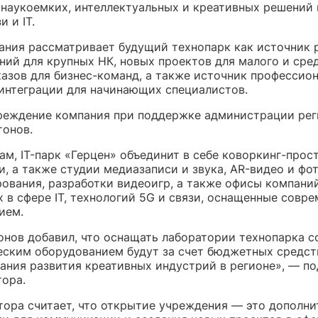
 наукоемких, интеллектуальных и креативных решений 
и и IT.
ания рассматривает будущий технопарк как источник 
ний для крупных НК, новых проектов для малого и сре
казов для бизнес-команд, а также источник профессио
 интеграции для начинающих специалистов.
реждение компания при поддержке администрации рег
тонов.
ам, IT-парк «Герцен» объединит в себе коворкинг-прос
, а также студии медиазаписи и звука, AR-видео и фо
ования, разработки видеоигр, а также офисы компаний
 в сфере IT, технологий 5G и связи, оснащенные совр
ием.
онов добавил, что оснащать лаборатории технопарка 
еским оборудованием будут за счет бюджетных средств
ания развития креативных индустрий в регионе», — по
тора.
тора считает, что открытие учреждения — это дополн