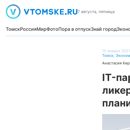
7 августа, пятница
Томск
Россия
Мир
Фото
Пора в отпуск
Знай город
Экон
15 января 2021
Томск
,
Эконом
Анастасия Кир
IT-па
лике
план