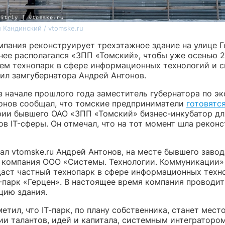
 Кандинский / vtomske.ru
мпания реконструирует трехэтажное здание на улице Г
нее располагался «ЗПП «Томский», чтобы уже осенью 2
нем технопарк в сфере информационных технологий и с
ил замгубернатора Андрей Антонов.
в начале прошлого года заместитель губернатора по э
онов сообщал, что томские предприниматели
готовятс
рии бывшего ОАО «ЗПП «Томский» бизнес-инкубатор дл
в IT-сферы. Он отмечал, что на тот момент шла рекон
ал vtomske.ru Андрей Антонов, на месте бывшего завод
7, компания ООО «Системы. Технологии. Коммуникации
даст частный технопарк в сфере информационных техн
T-парк «Герцен». В настоящее время компания проводит
цию здания.
етил, что IТ-парк, по плану собственника, станет мест
ии талантов, идей и капитала, системным интеграторо