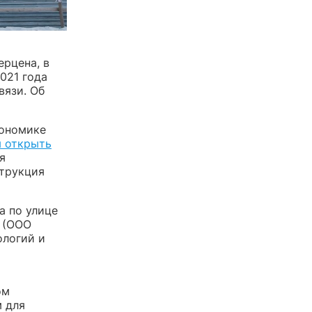
ерцена, в
021 года
вязи. Об
кономике
я открыть
я
струкция
а по улице
» (ООО
ологий и
ом
м для