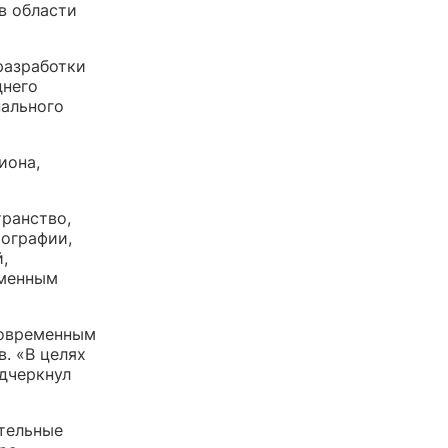
в области
разработки
днего
нального
иона,
транство,
тографии,
,
еменным
современным
. «В целях
дчеркнул
ительные