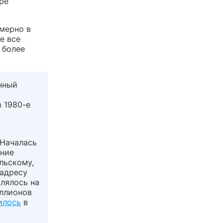
ре
имерно в
е все
 более
нный
 1980-е
 Началась
ание
льскому,
 адресу
лялось на
ллионов
илось
в