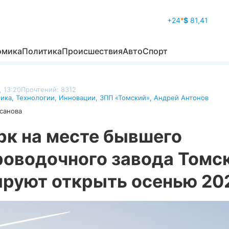
+24
°
$
81,41
омика
Политика
Происшествия
Авто
Спорт
, 13:20
Прочтений: 8312
ика
,
Технологии
,
Инновации
,
ЗПП «Томский»
,
Андрей Антонов
санова
рк на месте бывшего
роводочного завода Томс
ируют открыть осенью 20