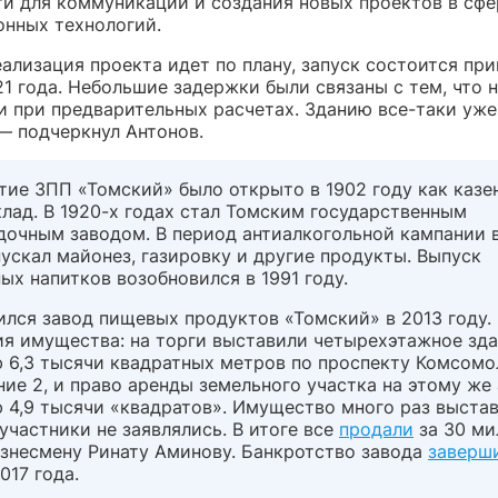
и для коммуникации и создания новых проектов в сфе
нных технологий.
ализация проекта идет по плану, запуск состоится пр
1 года. Небольшие задержки были связаны с тем, что н
и при предварительных расчетах. Зданию все-таки уже
— подчеркнул Антонов.
тие ЗПП «Томский» было открыто в 1902 году как казе
лад. В 1920-х годах стал Томским государственным
дочным заводом. В период антиалкогольной кампании в
ускал майонез, газировку и другие продукты. Выпуск
ых напитков возобновился в 1991 году.
лся завод пищевых продуктов «Томский» в 2013 году.
ия имущества: на торги выставили четырехэтажное зд
 6,3 тысячи квадратных метров по проспекту Комсомо
ние 2, и право аренды земельного участка на этому же
 4,9 тысячи «квадратов». Имущество много раз выстав
 участники не заявлялись. В итоге все
продали
за 30 ми
изнесмену Ринату Аминову. Банкротство завода
заверш
017 года.