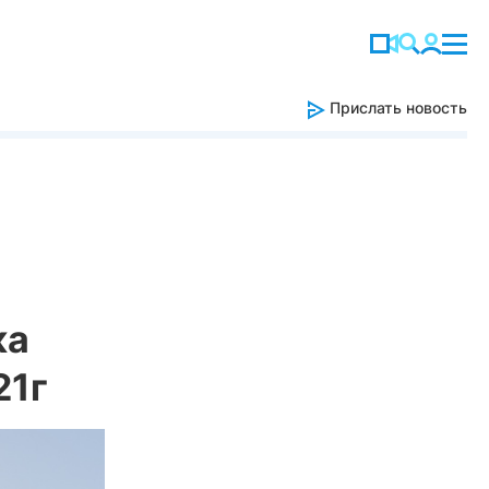
Прислать новость
ка
21г