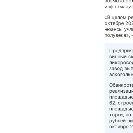
возможност
информацио
«В целом ре
октябре 202
нюансы учл
полувека», 
Предприя
винный ск
ликерово
завод вып
алкогольн
Обанкроти
реализац
площадью
62, строе
площадью
торги, но
рублей б
октябре 2