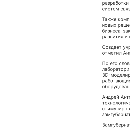
разработки
систем связ
Также комп
новых реше
бизнеса, за
развития и
Создает уч
отметил Ан
По его слов
лаборатории
3D-моделир
работающих
оборудован
Андрей Ант
технологич
стимулиров
замгуберна
Замгуберна