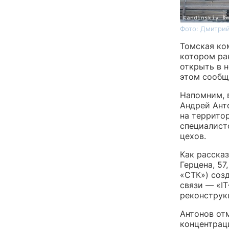
Фото: Дмитрий
Томская ко
котором ра
открыть в 
этом сообщ
Напомним, 
Андрей Ант
на террито
специалисто
цехов.
Как рассказ
Герцена, 5
«СТК») соз
связи — «I
реконструк
Антонов отм
концентрац