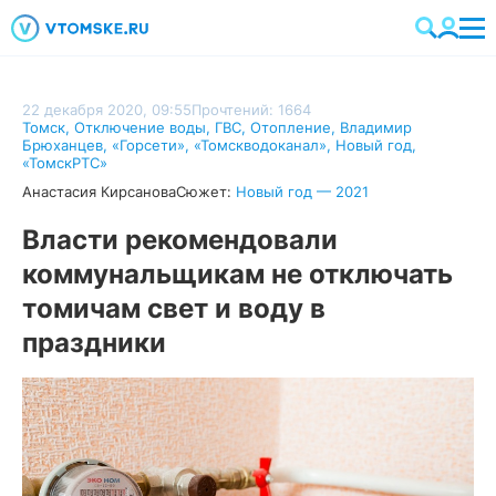
22 декабря 2020, 09:55
Прочтений: 1664
Томск
,
Отключение воды
,
ГВС
,
Отопление
,
Владимир
Брюханцев
,
«Горсети»
,
«Томскводоканал»
,
Новый год
,
«ТомскРТС»
Анастасия Кирсанова
Сюжет:
Новый год — 2021
Власти рекомендовали
коммунальщикам не отключать
томичам свет и воду в
праздники