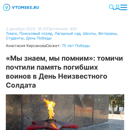
3 декабря 2020, 16:30
Прочтений: 890
Томск
,
Поисковый отряд
,
Лагерный сад
,
Школы
,
Ветераны
,
Студенты
,
День Победы
Анастасия Кирсанова
Сюжет:
75 лет Победы
«Мы знаем, мы помним»: томичи
почтили память погибших
воинов в День Неизвестного
Солдата