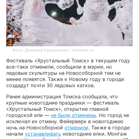
Фото: Дмитрий Кандинский / vtomske.ru
Фестиваль «Хрустальный Томск» в текущем году
все-таки отменили, сообщили в мэрии, но
ледовые скульптуры на Новособорной тем не
менее появятся. Также к Новому году в городе
создадут почти 30 ледовых катков.
Ранее администрация Томска сообщала, что
крупные новогодние праздники — фестиваль
«Хрустальный Томск», открытие главной
городской ели —
не были отменены
. Но город не
исключал их отмену. Фейерверк в новогоднюю
ночь на Новособорной
отменили
. Также в городе
начали
устанавливать
новогодние елки. Монтаж