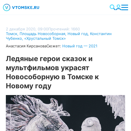
2 декабря 2020, 09:00
Прочтений: 1660
Томск
,
Площадь Новособорная
,
Новый год
,
Константин
Чубенко
,
«Хрустальный Томск»
Анастасия Кирсанова
Сюжет:
Новый год — 2021
Ледяные герои сказок и
мультфильмов украсят
Новособорную в Томске к
Новому году