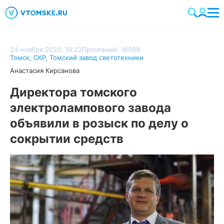
24 ноября 2020, 19:22
Прочтений: 16599
Томск
,
СКР
,
Томский завод светотехники
Анастасия Кирсанова
Директора томского
электролампового завода
объявили в розыск по делу о
сокрытии средств