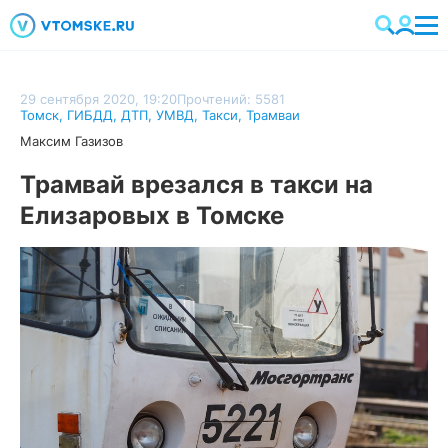
29 сентября 2020, 19:20
Прочтений: 5581
Томск
,
ГИБДД
,
ДТП
,
УМВД
,
Такси
,
Трамваи
Максим Газизов
Трамвай врезался в такси на
Елизаровых в Томске