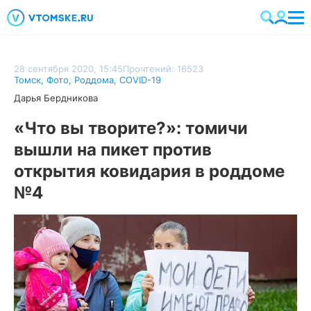
28 сентября 2020, 15:45
Прочтений: 16523
Томск
,
Фото
,
Роддома
,
COVID-19
Дарья Бердникова
«Что вы творите?»: томичи
вышли на пикет против
открытия ковидария в роддоме
№4