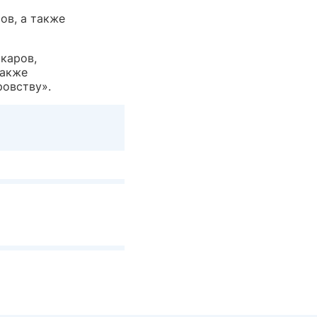
ов, а также
каров,
также
ровству».