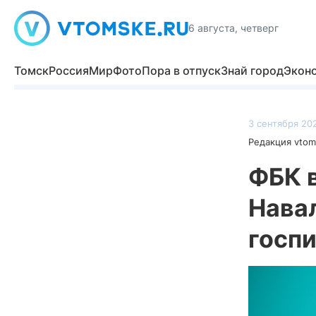
6 августа, четверг
Томск
Россия
Мир
Фото
Пора в отпуск
Знай город
Экон
3 сентября 202
Редакция vtom
ФБК 
Нава
госп