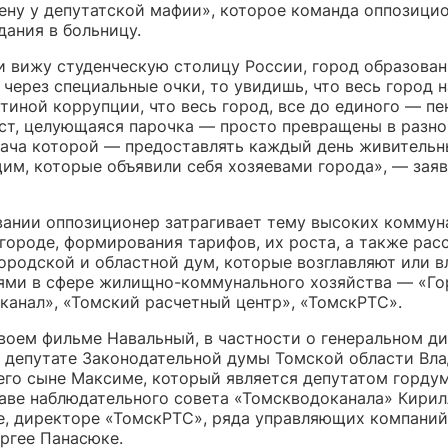
лену у депутатской мафии», которое команда оппозици
дания в больницу.
и вижу студенческую столицу России, город образован
через специальные очки, то увидишь, что весь город 
тиной коррупции, что весь город, все до единого — пе
ст, целующаяся парочка — просто превращены в разн
дача которой — предоставлять каждый день живительн
им, которые объявили себя хозяевами города», — зая
вании оппозиционер затрагивает тему высоких коммун
городе, формирования тарифов, их роста, а также рас
городской и областной дум, которые возглавляют или 
ями в сфере жилищно-коммунального хозяйства — «Го
канал», «Томский расчетный центр», «ТомскРТС».
своем фильме Навальный, в частности о генеральном д
, депутате Законодательной думы Томской области Вл
 его сыне Максиме, который является депутатом гордум
лаве наблюдательного совета «Томскводоканала» Кирил
, директоре «ТомскРТС», ряда управляющих компаний
ргее Панасюке.