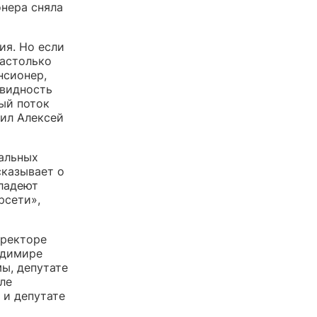
онера сняла
ия. Но если
настолько
нсионер,
овидность
ый поток
вил Алексей
альных
сказывает о
владеют
рсети»,
иректоре
адимире
ы, депутате
ле
 и депутате