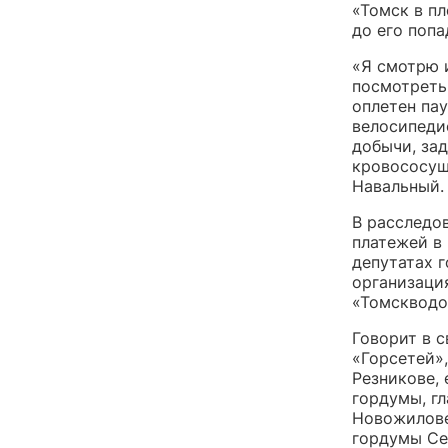
«Томск в п
до его попа
«Я смотрю 
посмотреть 
оплетен пау
велосипеди
добычи, за
кровососущ
Навальный.
В расследо
платежей в 
депутатах 
организаци
«Томскводо
Говорит в 
«Горсетей»
Резникове,
гордумы, г
Новожилове
гордумы Се