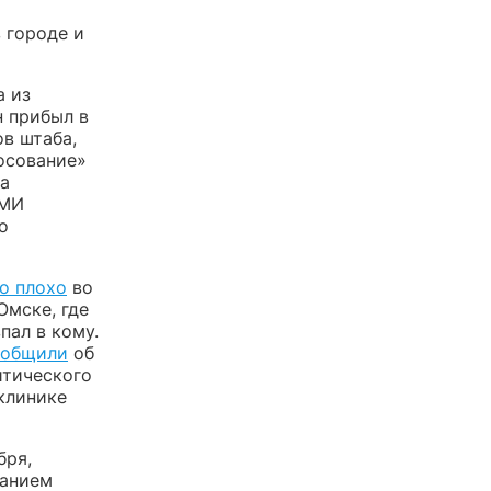
 городе и
а из
н прибыл в
в штаба,
осование»
за
СМИ
о
о плохо
во
Омске, где
пал в кому.
ообщили
об
итического
 клинике
бря,
ванием