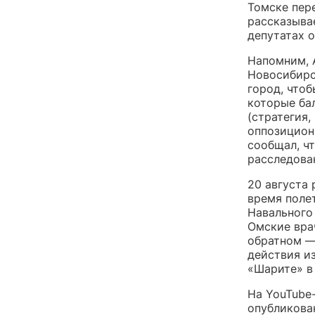
Томске пер
рассказыва
депутатах 
Напомним, 
Новосибирс
город, что
которые ба
(стратегия,
оппозицион
сообщал, ч
расследова
20 августа
время полет
Навального 
Омские вра
обратном —
действия из
«Шарите» в
На YouTube-
опубликов