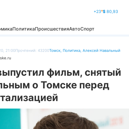
+23
°
$
80,93
омика
Политика
Происшествия
Авто
Спорт
0, 21:00
Прочтений: 43200
Томск
,
Политика
,
Алексей Навальный
ske.ru
выпустил фильм, снятый
льным о Томске перед
итализацией