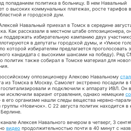
ед попаданием политика в больницу. В нем Навальный
ет о высоких коммунальных платежах, росте тарифов в
областной и городской дум.
Алексей Навальный приехал в Томск в середине август
ка. Как рассказали в местном штабе оппозиционера, о
бы поддержать избирательную кампанию двух участнико
ллотируются в депутаты городской думы, и «Умное гол
 по которой избирателям предлагается проголосовать 
ного кандидата с высокими шансами на победу). Ряд 
то политик также собирал в Томске материал для новог
ния.
 российскому оппозиционеру Алексею Навальному
стал
а из Томска в Москву. Самолет экстренно посадили в 
госпитализировали и подключили к аппарату ИВЛ. Он в
чи исключили вариант отравления, однако немецкие
с
 в его организме нашли следы вещества нервно-парал
 группы «Новичок». С 22 августа политик находится в
 Берлине.
канале Алексея Навального вечером в четверг, 3 сентя
ано
видео
продолжительностью почти в 40 минут с наз