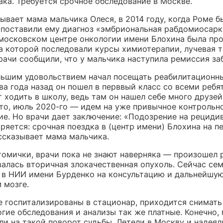
ака. Требуется срочное обследование в Москве.
ывает мама мальчика Олеся, в 2014 году, когда Роме б
и поставили ему диагноз «эмбриональная рабдомиосар
 московском центре онкологии имени Блохина была пр
а которой последовали курсы химиотерапии, лучевая т
рачи сообщили, что у мальчика наступила ремиссия за
льшим удовольствием начал посещать реабилитационн
ва года назад он пошел в перввый класс со всеми реб
 ходить в школу, ведь там он нашел себе много друзей. 
ето, июль 2020-го — идем на уже привычное контрольн
е. Но врачи дает заключение: «Подозрение на рецидив
ряется: срочная поездка в (центр имени) Блохина на п
ссказывает мама мальчика.
томички, врачи пока не знают наверняка — произошел 
валась вторичная злокачественная опухоль. Сейчас се
 в НИИ имени Бурденко на консультацию и дальнейшу
 мозге.
е госпитализированы в стационар, приходится снимать
гие обследования и анализы так же платные. Конечно,
и на такой поворот судьбы. Летели в Москву и надеяли