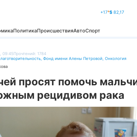
+17
°
$
82,17
омика
Политика
Происшествия
Авто
Спорт
, 09:45
Прочтений: 1784
лаготворительность
,
Фонд имени Алены Петровой
,
Онкология
кова
чей просят помочь мальчи
ожным рецидивом рака