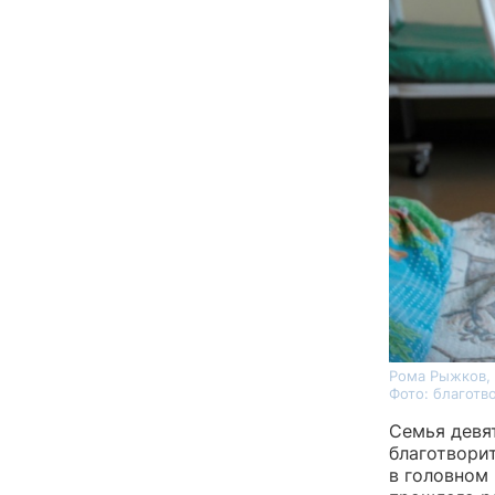
Рома Рыжков, 
Фото: благот
Семья девя
благотвори
в головном 