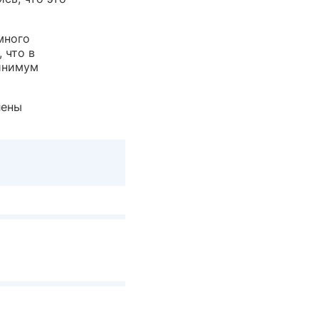
много
 что в
минимум
лены