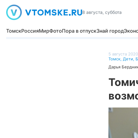
8 августа, суббота
Томск
Россия
Мир
Фото
Пора в отпуск
Знай город
Экон
5 августа 2020
Томск
,
Дети
,
Б
Дарья Бердни
Томи
возм