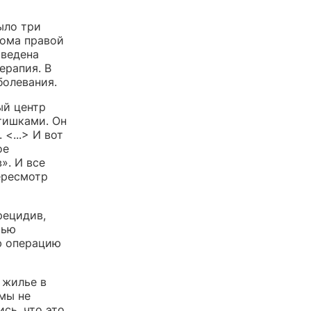
ыло три
кома правой
оведена
ерапия. В
болевания.
ый центр
ятишками. Он
<...> И вот
ое
». И все
ересмотр
рецидив,
мью
ю операцию
 жилье в
 мы не
сь, что это