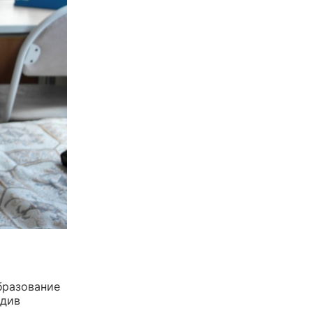
бразование
идив