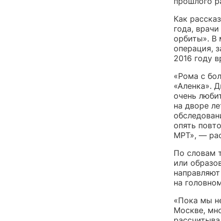
прошлого р
Как рассказ
года, врач
орбиты». В
операция, з
2016 году в
«Рома с бо
«Аленка». Д
очень любит
на дворе л
обследовани
опять повто
МРТ», — ра
По словам 
или образо
направляют
на головном
«Пока мы н
Москве, мно
рассчитывал