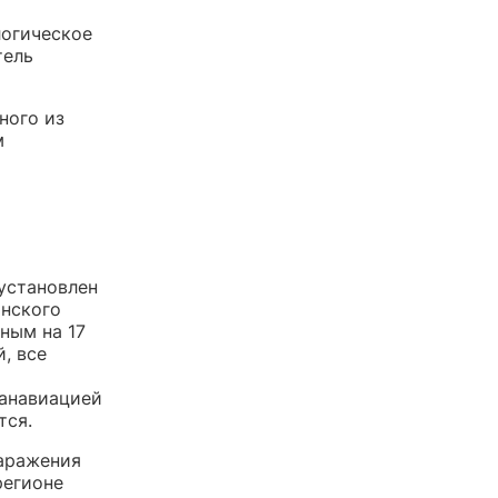
логическое
тель
ного из
м
 установлен
нского
ным на 17
, все
санавиацией
тся.
аражения
регионе