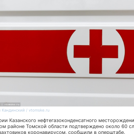
 Кандинский / vtomske.ru
рии Казанского нефтегазоконденсатного месторождени
ом районе Томской области подтверждено около 60 с
вахтовиков коронавирусом, сообщили в оперштабе.