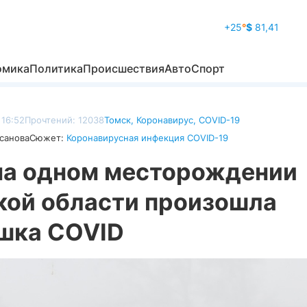
+25
°
$
81,41
омика
Политика
Происшествия
Авто
Спорт
 16:52
Прочтений: 12038
Томск
,
Коронавирус
,
COVID-19
санова
Сюжет:
Коронавирусная инфекция COVID-19
на одном месторождении
кой области произошла
шка COVID