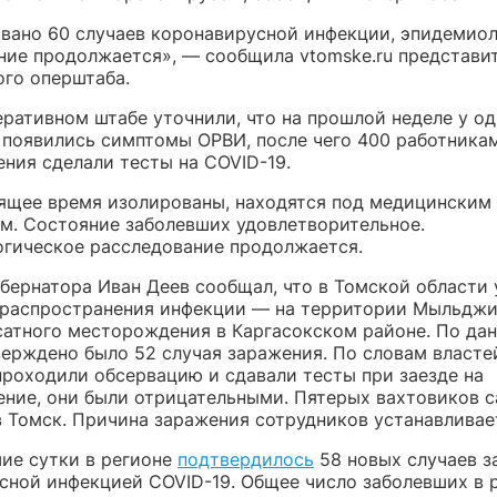
вано 60 случаев коронавирусной инфекции, эпидемио
ние продолжается», — сообщила vtomske.ru представи
ого оперштаба.
ративном штабе уточнили, что на прошлой неделе у од
 появились симптомы ОРВИ, после чего 400 работника
ния сделали тесты на COVID-19.
оящее время изолированы, находятся под медицинским
м. Состояние заболевших удовлетворительное.
гическое расследование продолжается.
убернатора Иван Деев сообщал, что в Томской области
распространения инфекции — на территории Мыльджи
сатного месторождения в Каргасокском районе. По дан
верждено было 52 случая заражения. По словам властей
проходили обсервацию и сдавали тесты при заезде на
ние, они были отрицательными. Пятерых вахтовиков 
в Томск. Причина заражения сотрудников устанавливае
ие сутки в регионе
подтвердилось
58 новых случаев з
сной инфекцией COVID-19. Общее число заболевших в 