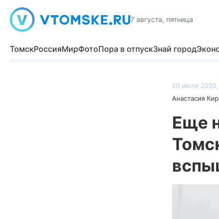
7 августа, пятница
Томск
Россия
Мир
Фото
Пора в отпуск
Знай город
Экон
20 июля 2020,
Анастасия Кир
Еще 
Томс
вспы