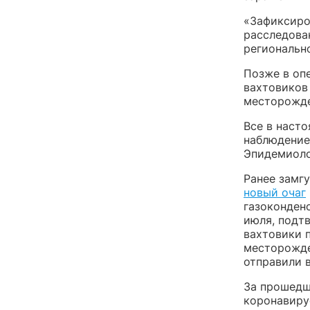
«Зафиксиро
расследова
региональн
Позже в опе
вахтовиков
месторожде
Все в наст
наблюдение
Эпидемиоло
Ранее замг
новый очаг
газоконден
июля, подт
вахтовики 
месторожде
отправили 
За прошедш
коронавиру