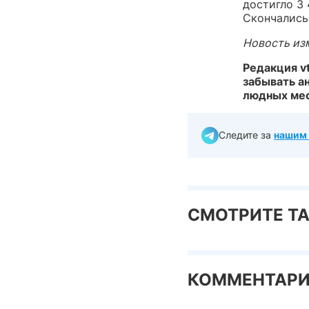
достигло 3 
Скончались
Новость изм
Редакция v
забывать а
людных мес
Следите за
нашим 
СМОТРИТЕ Т
КОММЕНТАР