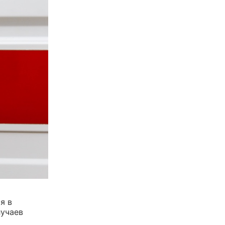
я в
лучаев