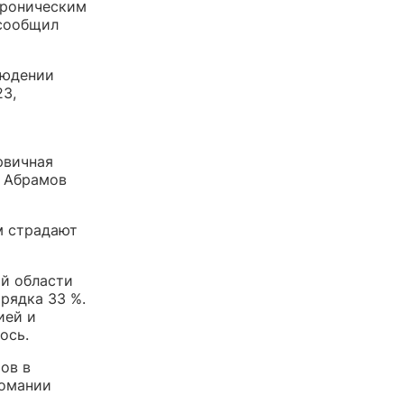
хроническим
 сообщил
людении
23,
рвичная
л Абрамов
м страдают
ой области
рядка 33 %.
ией и
ось.
ов в
комании