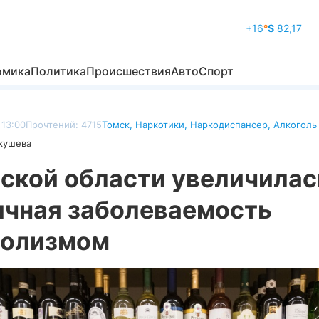
+16
°
$
82,17
омика
Политика
Происшествия
Авто
Спорт
 13:00
Прочтений: 4715
Томск
,
Наркотики
,
Наркодиспансер
,
Алкоголь
кушева
мской области увеличилас
ичная заболеваемость
голизмом