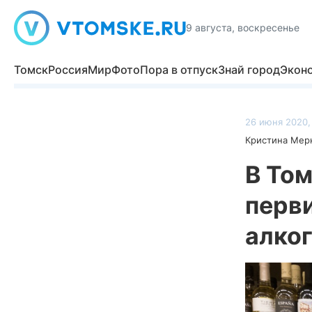
9 августа, воскресенье
Томск
Россия
Мир
Фото
Пора в отпуск
Знай город
Экон
26 июня 2020,
Кристина Мер
В То
перв
алко