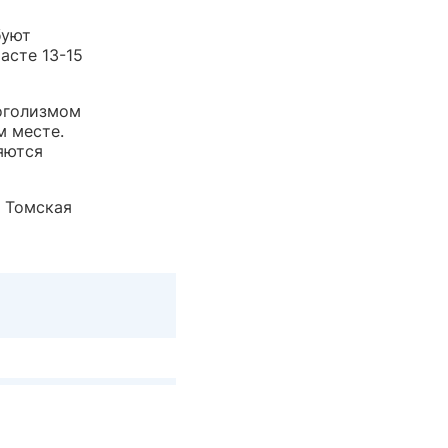
буют
асте 13-15
оголизмом
м месте.
яются
 Томская