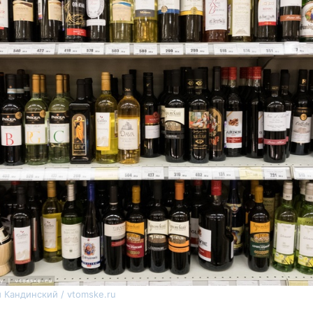
 Кандинский / vtomske.ru