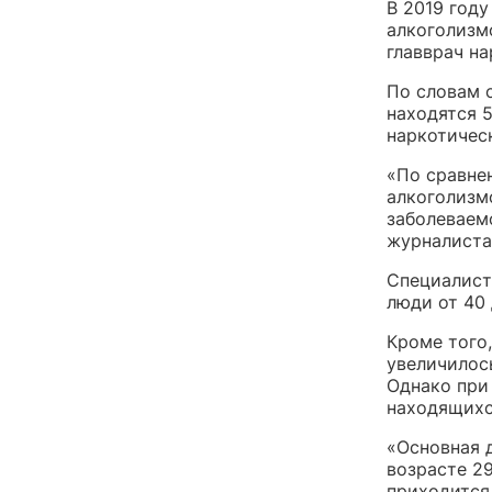
В 2019 год
алкоголизм
главврач н
По словам 
находятся 
наркотичес
«По сравне
алкоголизм
заболеваем
журналиста
Специалист
люди от 40 
Кроме того,
увеличилос
Однако при
находящихс
«Основная 
возрасте 2
приходится 