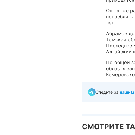
Он также р
потреблять 
лет.
Абрамов до
Томская об
Последнее 
Алтайский к
По общей з
область за
Кемеровско
Следите за
нашим 
СМОТРИТЕ Т