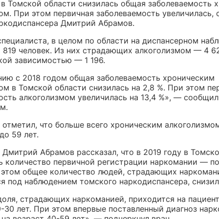
у в Томской области снизилась общая заболеваемость 
ом. При этом первичная заболеваемость увеличилась,
аркодиспансера Дмитрий Абрамов.
специалиста, в целом по области на диспансерном наб
5 819 человек. Из них страдающих алкоголизмом — 4 6
кой зависимостью — 1 196.
нию с 2018 годом общая заболеваемость хроническим
ом в Томской области снизилась на 2,8 %. При этом пе
ость алкоголизмом увеличилась на 13,4 %», — сообщи
м.
 отметил, что больше всего хроническим алкоголизмо
до 59 лет.
 Дмитрий Абрамов рассказал, что в 2019 году в Томск
ь количество первичной регистрации наркомании — по
 этом общее количество людей, страдающих наркоман
я под наблюдением томского наркодиспансера, снизил
доля, страдающих наркоманией, приходится на пациент
9-30 лет. При этом впервые поставленный диагноз нар
на возраст 40-59 лет», — подчеркнул врач.