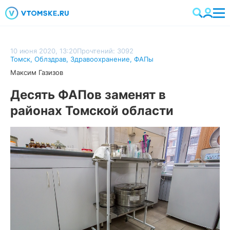
10 июня 2020, 13:20
Прочтений: 3092
Томск
,
Облздрав
,
Здравоохранение
,
ФАПы
Максим Газизов
Десять ФАПов заменят в
районах Томской области