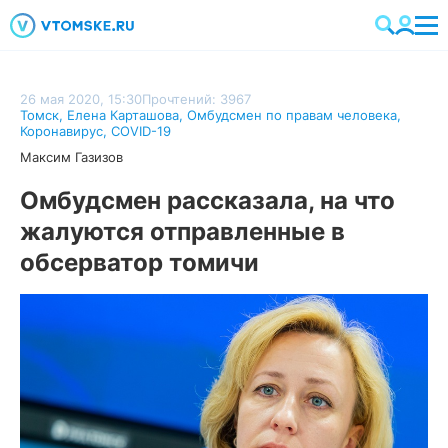
26 мая 2020, 15:30
Прочтений: 3967
Томск
,
Елена Карташова
,
Омбудсмен по правам человека
,
Коронавирус
,
COVID-19
Максим Газизов
Омбудсмен рассказала, на что
жалуются отправленные в
обсерватор томичи