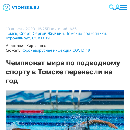
10 апреля 2020, 16:25
Прочтений: 636
Томск
,
Спорт
,
Сергей Жвачкин
,
Томские подводники
,
Коронавирус
,
COVID-19
Анастасия Кирсанова
Сюжет:
Коронавирусная инфекция COVID-19
Чемпионат мира по подводному
спорту в Томске перенесли на
год