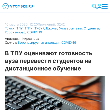
16 марта 2020, 12:20
Прочтений: 3242
Томск
,
ТПУ
,
ТГПУ
,
ТУСУР
,
Школы
,
Университеты
,
Студенты
,
Коронавирус
,
COVID-19
Анастасия Кирсанова
Сюжет:
Коронавирусная инфекция COVID-19
В ТПУ оценивают готовность
вуза перевести студентов на
дистанционное обучение