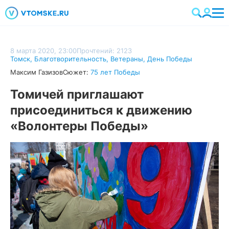
8 марта 2020, 23:00
Прочтений: 2123
Томск
,
Благотворительность
,
Ветераны
,
День Победы
Максим Газизов
Сюжет:
75 лет Победы
Томичей приглашают
присоединиться к движению
«Волонтеры Победы»