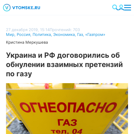
27 декабря 2019, 15:14
Прочтений: 703
Мир
,
Россия
,
Политика
,
Экономика
,
Газ
,
«Газпром»
Кристина Меркушева
Украина и РФ договорились об
обнулении взаимных претензий
по газу