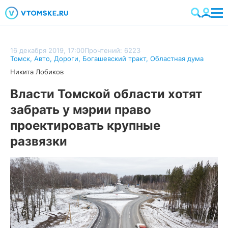
16 декабря 2019, 17:00
Прочтений: 6223
Томск
,
Авто
,
Дороги
,
Богашевский тракт
,
Областная дума
Никита Лобиков
Власти Томской области хотят
забрать у мэрии право
проектировать крупные
развязки