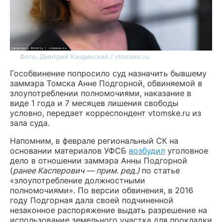
Фото: Дмитрий Кандинский / vtomske.ru
Гособвинение попросило суд назначить бывшему
заммэра Томска Анне Подгорной, обвиняемой в
злоупотреблении полномочиями, наказание в
виде 1 года и 7 месяцев лишения свободы
условно, передает корреспондент vtomske.ru из
зала суда.
Напомним, в феврале региональный СК на
основании материалов УФСБ
возбудил
уголовное
дело в отношении заммэра Анны Подгорной
(
ранее Касперович — прим. ред.)
по статье
«злоупотребление должностными
полномочиями». По версии обвинения, в 2016
году Подгорная дала своей подчиненной
незаконное распоряжение выдать разрешение на
использование земельного участка для прокладки