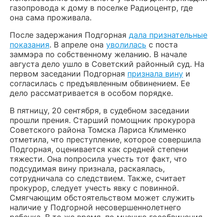
газопровода к дому в поселке Радиоцентр, где
она сама проживала.
После задержания Подгорная
дала признательные
показания
. В апреле она
уволилась
с поста
заммэра по собственному желанию. В начале
августа дело ушло в Советский районный суд. На
первом заседании Подгорная
признала вину
и
согласилась с предъявленным обвинением. Ее
дело рассматривается в особом порядке.
В пятницу, 20 сентября, в судебном заседании
прошли прения. Старший помощник прокурора
Советского района Томска Лариса Клименко
отметила, что преступление, которое совершила
Подгорная, оценивается как средней степени
тяжести. Она попросила учесть тот факт, что
подсудимая вину признала, раскаялась,
сотрудничала со следствием. Также, считает
прокурор, следует учесть явку с повинной.
Смягчающим обстоятельством может служить
наличие у Подгорной несовершеннолетнего