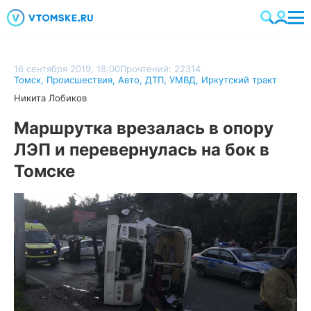
16 сентября 2019, 18:00
Прочтений: 22314
Томск
,
Происшествия
,
Авто
,
ДТП
,
УМВД
,
Иркутский тракт
Никита Лобиков
Маршрутка врезалась в опору
ЛЭП и перевернулась на бок в
Томске