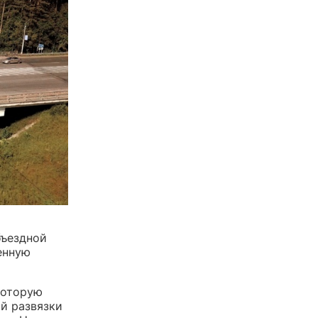
бъездной
енную
которую
й развязки