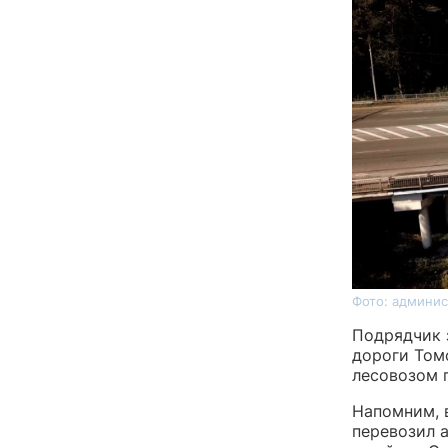
Фото: админис
Подрядчик 
дороги Том
лесовозом 
Напомним, 
перевозил 