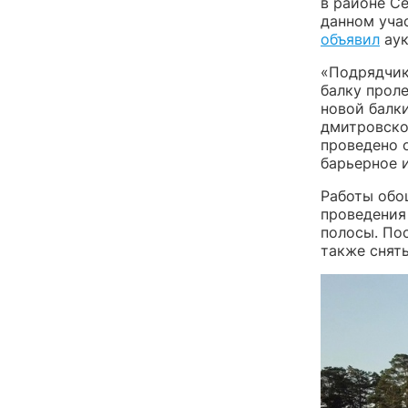
в районе С
данном уча
объявил
аук
«Подрядчик
балку прол
новой балки
дмитровско
проведено 
барьерное 
Работы обо
проведения
полосы. По
также снят