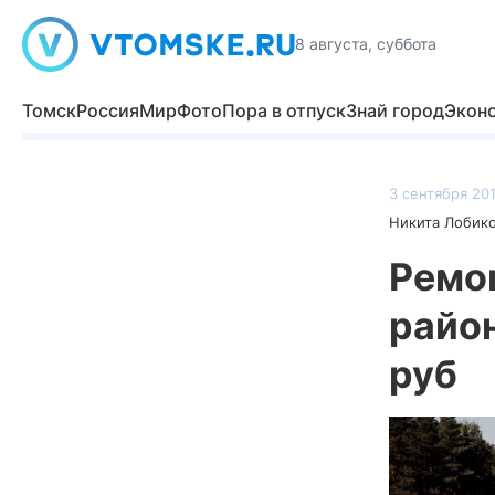
8 августа, суббота
Томск
Россия
Мир
Фото
Пора в отпуск
Знай город
Экон
3 сентября 201
Никита Лобик
Ремо
район
руб