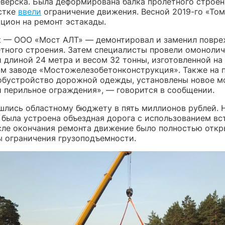
еверска. Была деформирована балка пролетного строен
стке
ввели
ограничение движения. Весной 2019-го «То
цион на ремонт эстакады.
 — ООО «Мост АЛТ» — демонтировал и заменил повр
етного строения. Затем специалисты провели омоноли
 длиной 24 метра и весом 32 тонны, изготовленной на
м заводе «Мостожелезобетонконструкция». Также на 
обустройство дорожной одежды, установлены новое м
и перильное ограждения», — говорится в сообщении.
шлись областному бюджету в пять миллионов рублей. 
 была устроена объездная дорога с использованием вс
сле окончания ремонта движение было полностью откр
ы ограничения грузоподъемности.