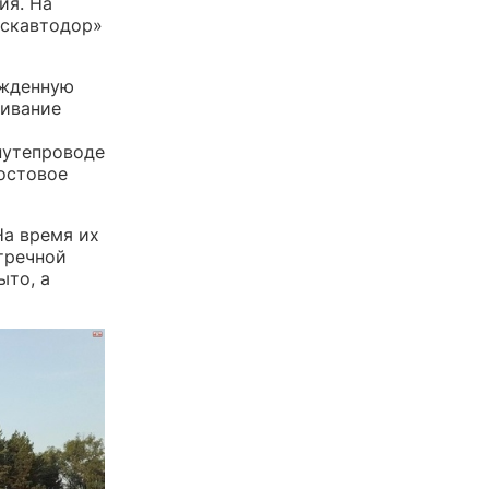
ия. На
мскавтодор»
ежденную
чивание
путепроводе
остовое
На время их
тречной
ыто, а