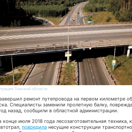
трация Томской области
завершил ремонт путепровода на первом километре о
ска. Специалисты заменили пролетную балку, поврежд
год назад, сообщили в областной администрации.
в конце июля 2018 года лесозаготовительная техника, 
автотрал,
повредила
несущие конструкции транспортно