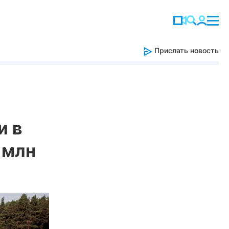
Прислать новость
и в
 млн