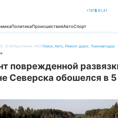
+18
°
$
81,41
омика
Политика
Происшествия
Авто
Спорт
9, 13:40
Прочтений: 4429
Томск
,
Авто
,
Ремонт дорог
,
Томскавтодор
ов
нт поврежденной развязк
е Северска обошелся в 5