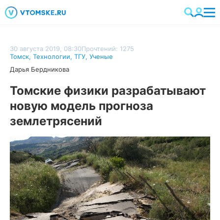
30 августа 2019, 08:30
Прочтений: 1275
Томск
,
Технологии
,
ТГУ
,
Ученые
Дарья Бердникова
Томские физики разрабатывают
новую модель прогноза
землетрясений