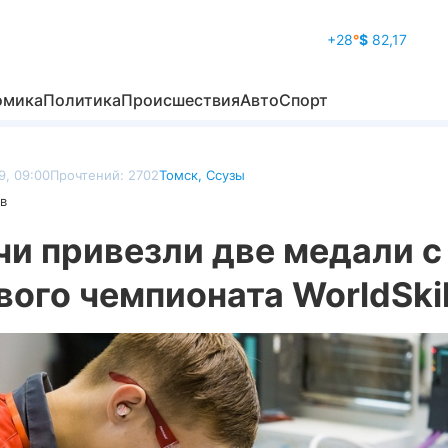
+28
°
$
82,17
омика
Политика
Происшествия
Авто
Спорт
9, 09:00
Прочтений: 2702
Томск
,
Ссузы
в
чи привезли две медали с
ого чемпионата WorldSkil