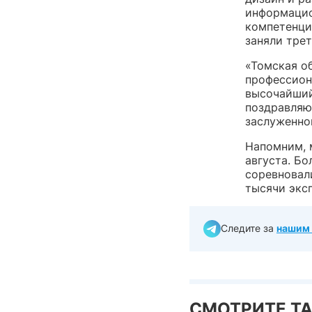
информацио
компетенци
заняли трет
«Томская о
профессион
высочайший
поздравляю 
заслуженно
Напомним, м
августа. Б
соревновал
тысячи экс
Следите за
нашим 
СМОТРИТЕ Т