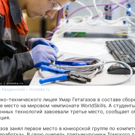
 Кандинский / vtomske.ru
ико-технического лицея Умар Гетагазов в составе сбо
е место на мировом чемпионате WorldSkills. А студент
нных технологий завоевали третье место, сообщает о
ция.
азов занял первое место в юниорской группе по компет
азработка». В свою очередь третьекурсники Томского 