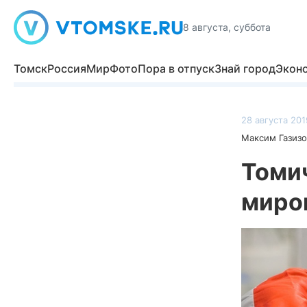
8 августа, суббота
Томск
Россия
Мир
Фото
Пора в отпуск
Знай город
Экон
28 августа 201
Максим Газизо
Томи
миров