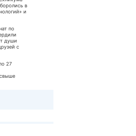
 боролись в
нологий» и
нат по
вердили
От души
друзей с
по 27
 свыше