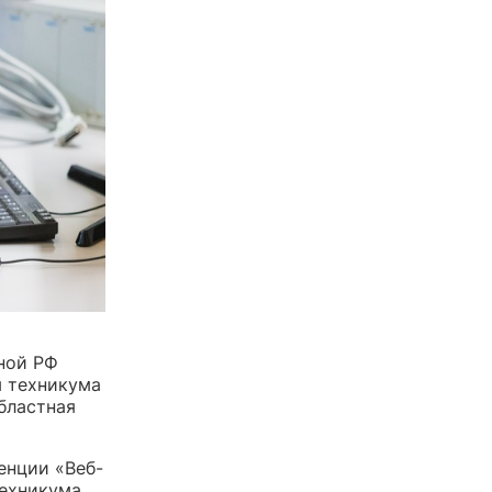
рной РФ
ы техникума
бластная
енции «Веб-
техникума