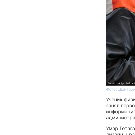
Фото: Дмитрий
Ученик физ
занял перво
информацио
администра
Умар Гетаг
дизайн и р