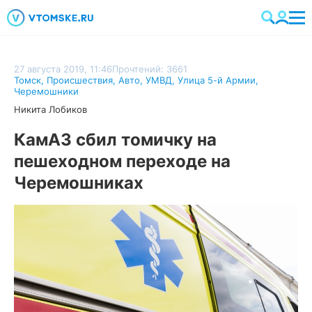
27 августа 2019, 11:46
Прочтений: 3661
Томск
,
Происшествия
,
Авто
,
УМВД
,
Улица 5-й Армии
,
Черемошники
Никита Лобиков
КамАЗ сбил томичку на
пешеходном переходе на
Черемошниках