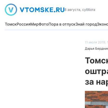
8 августа, суббота
Томск
Россия
Мир
Фото
Пора в отпуск
Знай город
Экон
11 июля 2019, 
Дарья Бердни
Томс
оштра
за н