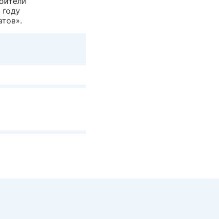
роители
 году
атов».