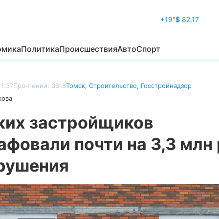
+19
°
$
82,17
омика
Политика
Происшествия
Авто
Спорт
11:37
Прочтений: 3618
Томск
,
Строительство
,
Госстройнадзор
кова
ких застройщиков
фовали почти на 3,3 млн
арушения