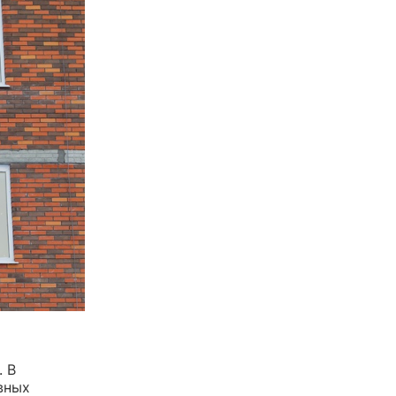
. В
вных