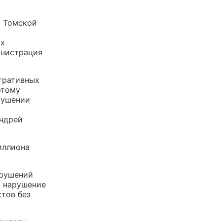
а Томской
их
инистрация
тративных
этому
рушении
Андрей
иллиона
арушений
, нарушение
ктов без