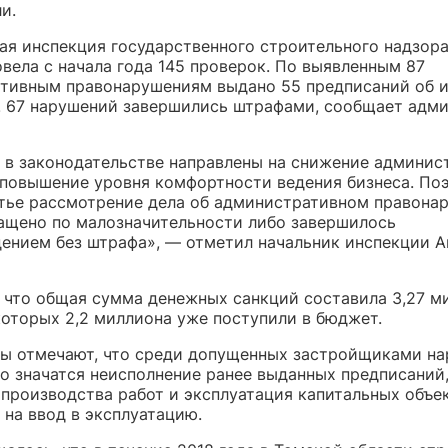
и.
ная инспекция государственного строительного надзор
вела с начала года 145 проверок. По выявленным 87
тивным правонарушениям выдано 55 предписаний об 
. 67 нарушений завершились штрафами, сообщает адм
 в законодательстве направлены на снижение админис
 повышение уровня комфортности ведения бизнеса. По
тье рассмотрение дела об административном правона
ащено по малозначительности либо завершилось
ением без штрафа», — отметил начальник инспекции 
, что общая сумма денежных санкций составила 3,27 м
которых 2,2 миллиона уже поступили в бюджет.
ы отмечают, что среди допущенных застройщиками н
о значатся неисполнение ранее выданных предписаний
 производства работ и эксплуатация капитальных объе
 на ввод в эксплуатацию.