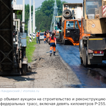
 Кандинский / vtomske.ru
р объявил аукцион на строительство и реконструкцию
 федеральных трасс, включая девять километров Р-255