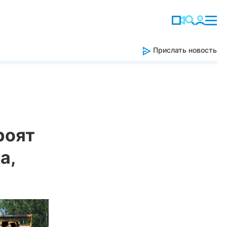
Прислать новость
роят
а,