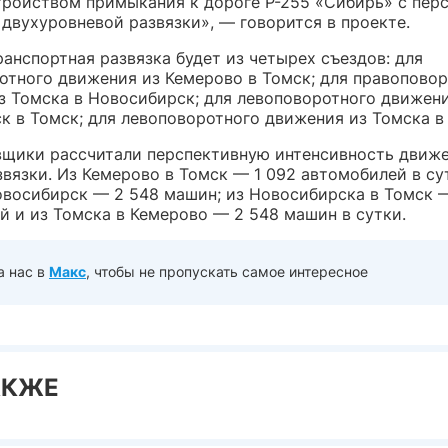
тройством примыкания к дороге Р-255 «Сибирь» с пер
двухуровневой развязки», — говорится в проекте.
анспортная развязка будет из четырех съездов: для
отного движения из Кемерово в Томск; для правопово
з Томска в Новосибирск; для левоповоротного движени
к в Томск; для левоповоротного движения из Томска в
щики рассчитали перспективную интенсивность движе
вязки. Из Кемерово в Томск — 1 092 автомобилей в сут
овосибирск — 2 548 машин; из Новосибирска в Томск 
й и из Томска в Кемерово — 2 548 машин в сутки.
а нас в
Макс
, чтобы не пропускать самое интересное
АКЖЕ