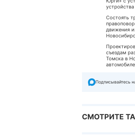
Юрги» с ус
устройства 
Состоять тр
правоповор
движения и
Новосибирс
Проектиров
съездам раз
Томска в Н
автомобиле
Подписывайтесь н
СМОТРИТЕ Т