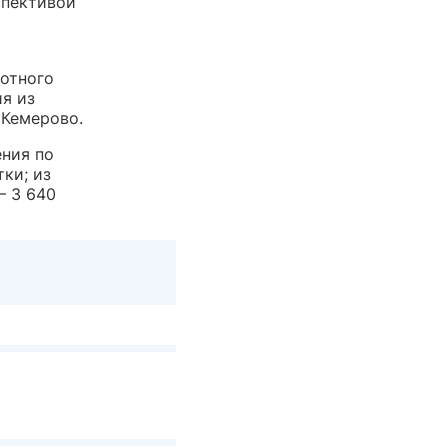
спективой
ротного
я из
 Кемерово.
ния по
ки; из
— 3 640