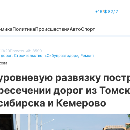
+16
°
$
82,17
омика
Политика
Происшествия
Авто
Спорт
13:20
Прочтений: 8599
 дорог
,
Строительство
,
«Сибуправтодор»
,
Ремонт
кова
уровневую развязку пост
ресечении дорог из Томск
сибирска и Кемерово