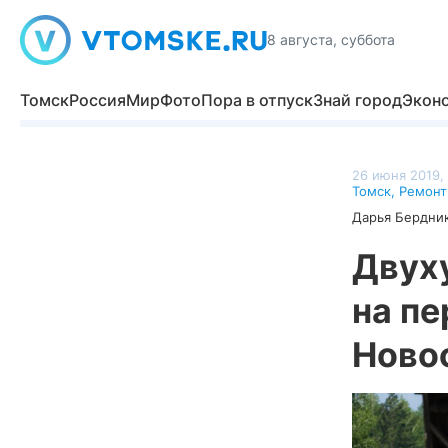
8 августа, суббота
Томск
Россия
Мир
Фото
Пора в отпуск
Знай город
Экон
26 июня 2019, 
Томск
,
Ремонт
Дарья Бердни
Двух
на пе
Ново