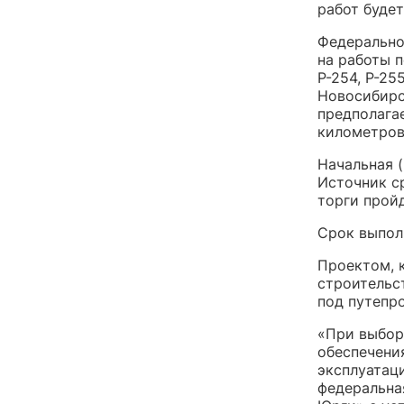
работ будет
Федерально
на работы 
Р-254, Р-25
Новосибирск
предполага
километров
Начальная 
Источник с
торги прой
Срок выполн
Проектом, 
строительс
под путепр
«При выбор
обеспечени
эксплуатац
федеральна