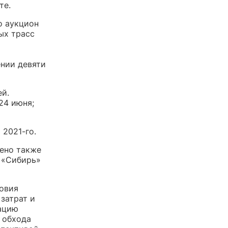
те.
о аукцион
ых трасс
ении девяти
ей.
24 июня;
 2021-го.
ено также
5 «Сибирь»
ловия
затрат и
тацию
 обхода