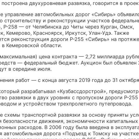
 построена двухуровневая развязка, говорится в проек
е управление автомобильных дорог «Сибирь» объявил
по строительству и реконструкции участков федеральн
5, Р-258 — от Челябинска до Читы через Курган, Омск,
, Кемерово, Красноярск, Иркутск, Улан-Удэ. Также
ется реконструкция дороги Р-255 «Сибирь» на протяж
 в Кемеровской области.
(максимальная) цена контракта — 2,72 миллиарда рубл
редств — федеральный бюджет. Аукцион был объявлен 
дут в середине июля.
ения работ — с конца августа 2019 года до 31 октября
который разрабатывал «Кузбассдорстрой», предусмотр
тво развязки в двух уровнях с пропуском дороги Р-25
оводом и устройством трехпролетного путепровода.
е схемы транспортной развязки за основу приняты ус
я безопасности движения, экономичности капитальных 
ионных расходов. В 2006 году была введена в эксплуа
я автомобильная дорога «Подъезд к Томску на участке