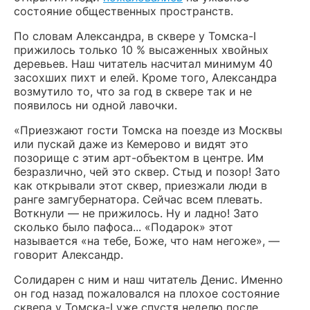
состояние общественных пространств.
По словам Александра, в сквере у Томска-I
прижилось только 10 % высаженных хвойных
деревьев. Наш читатель насчитал минимум 40
засохших пихт и елей. Кроме того, Александра
возмутило то, что за год в сквере так и не
появилось ни одной лавочки.
«Приезжают гости Томска на поезде из Москвы
или пускай даже из Кемерово и видят это
позорище с этим арт-объектом в центре. Им
безразлично, чей это сквер. Стыд и позор! Зато
как открывали этот сквер, приезжали люди в
ранге замгубернатора. Сейчас всем плевать.
Воткнули — не прижилось. Ну и ладно! Зато
сколько было пафоса... «Подарок» этот
называется «на тебе, Боже, что нам негоже», —
говорит Александр.
Солидарен с ним и наш читатель Денис. Именно
он год назад пожаловался на плохое состояние
сквера у Томска-I уже спустя неделю после