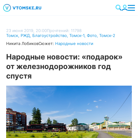
23 июня 2019, 20:00
Прочтений: 11798
Томск
,
РЖД
,
Благоустройство
,
Томск-1
,
Фото
,
Томск-2
Никита Лобиков
Сюжет:
Народные новости
Народные новости: «подарок»
от железнодорожников год
спустя