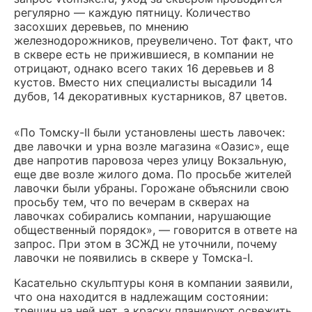
регулярно — каждую пятницу. Количество
засохших деревьев, по мнению
железнодорожников, преувеличено. Тот факт, что
в сквере есть не прижившиеся, в компании не
отрицают, однако всего таких 16 деревьев и 8
кустов. Вместо них специалисты высадили 14
дубов, 14 декоративных кустарников, 87 цветов.
«По Томску-II были установлены шесть лавочек:
две лавочки и урна возле магазина «Оазис», еще
две напротив паровоза через улицу Вокзальную,
еще две возле жилого дома. По просьбе жителей
лавочки были убраны. Горожане объяснили свою
просьбу тем, что по вечерам в скверах на
лавочках собирались компании, нарушающие
общественный порядок», — говорится в ответе на
запрос. При этом в ЗСЖД не уточнили, почему
лавочки не появились в сквере у Томска-I.
Касательно скульптуры коня в компании заявили,
что она находится в надлежащим состоянии:
трещин на ней нет, а краску планируют освежить