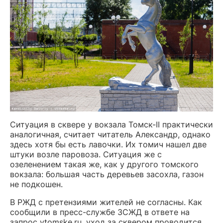
Ситуация в сквере у вокзала Томск-II практически
аналогичная, считает читатель Александр, однако
здесь хотя бы есть лавочки. Их томич нашел две
штуки возле паровоза. Ситуация же с
озеленением такая же, как у другого томского
вокзала: большая часть деревьев засохла, газон
не подкошен.
В РЖД с претензиями жителей не согласны. Как
сообщили в пресс-службе ЗСЖД в ответе на
запрос vtomske.ru, уход за сквером проводится