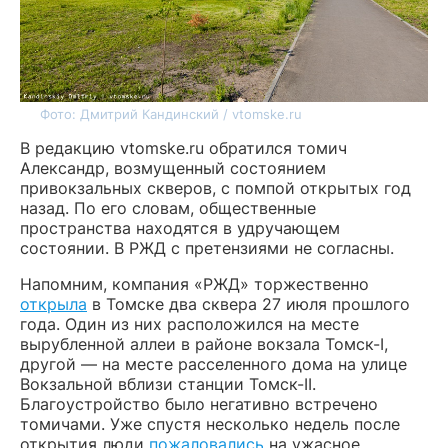
Фото: Дмитрий Кандинский / vtomske.ru
В редакцию vtomske.ru обратился томич
Александр, возмущенный состоянием
привокзальных скверов, с помпой открытых год
назад. По его словам, общественные
пространства находятся в удручающем
состоянии. В РЖД с претензиями не согласны.
Напомним, компания «РЖД» торжественно
открыла
в Томске два сквера 27 июля прошлого
года. Один из них расположился на месте
вырубленной аллеи в районе вокзала Томск-I,
другой — на месте расселенного дома на улице
Вокзальной вблизи станции Томск-II.
Благоустройство было негативно встречено
томичами. Уже спустя несколько недель после
открытия люди
пожаловались
на ужасное