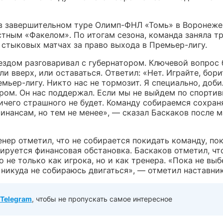
в завершительном туре Олимп-ФНЛ «Томь» в Воронеже
стным «Факелом». По итогам сезона, команда заняла т
 стыковых матчах за право выхода в Премьер-лигу.
ездом разговаривал с губернатором. Ключевой вопрос 
ли вверх, или оставаться. Ответил: «Нет. Играйте, бори
мьер-лигу. Никто нас не тормозит. Я специально, доб
ором. Он нас поддержал. Если мы не выйдем по спорти
ичего страшного не будет. Команду собираемся сохраня
инансам, но тем не менее», — сказал Баскаков после м
нер отметил, что не собирается покидать команду, пок
зируется финансовая обстановка. Баскаков отметил, чт
о не только как игрока, но и как тренера. «Пока не вы
 никуда не собираюсь двигаться», — отметил наставник
Telegram
, чтобы не пропускать самое интересное