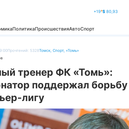
+19
°
$
80,93
омика
Политика
Происшествия
Авто
Спорт
9:00
Прочтений: 5328
Томск
,
Спорт
,
«Томь»
ов
ный тренер ФК «Томь»:
рнатор поддержал борьбу
ьер-лигу