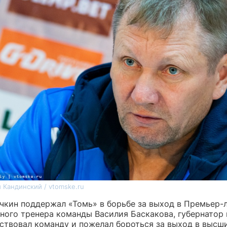
 Кандинский / vtomske.ru
чкин поддержал «Томь» в борьбе за выход в Премьер-л
вного тренера команды Василия Баскакова, губернатор 
тствовал команду и пожелал бороться за выход в высш