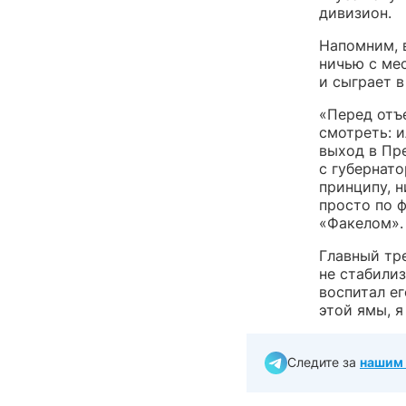
дивизион.
Напомним, 
ничью с ме
и сыграет в
«Перед отъ
смотреть: и
выход в Пре
с губернат
принципу, н
просто по ф
«Факелом».
Главный тре
не стабили
воспитал ег
этой ямы, я
Следите за
нашим 