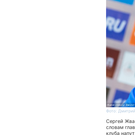
Фото: Дмитрий
Сергей Жва
словам гла
клуба напу