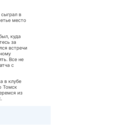
 сыграл в
ретье место
был, куда
тесь за
ился встречи
вному
ть. Все не
атча с
а в клубе
о Томск
беремся из
.