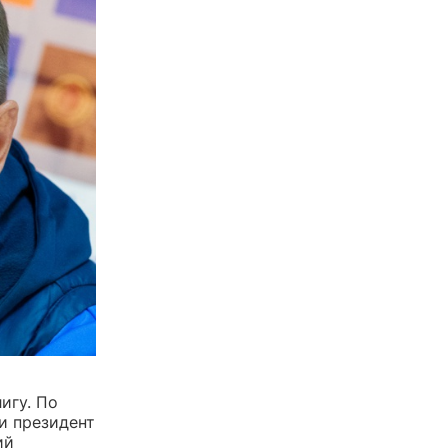
игу. По
и президент
ий