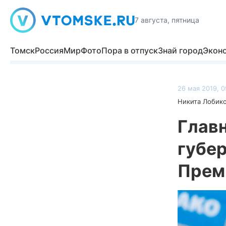
7 августа, пятница
Томск
Россия
Мир
Фото
Пора в отпуск
Знай город
Экон
26 мая 2019, 0
Никита Лобик
Глав
губе
Прем