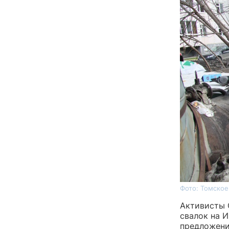
Фото: Томско
Активисты 
свалок на 
предложени