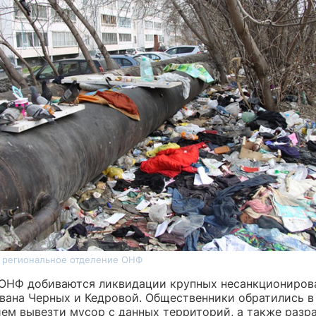
е региональное отделение ОНФ
ОНФ добиваются ликвидации крупных несанкциониров
Ивана Черных и Кедровой. Общественники обратились в
ем вывезти мусор с данных территорий, а также разра