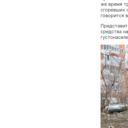
же время т
сгоревших 
говорится 
Представит
средства н
густонасел