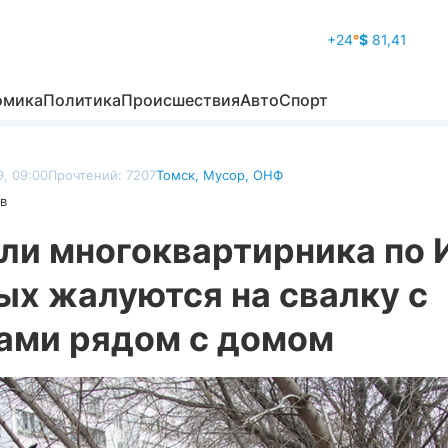
+24
°
$
81,41
омика
Политика
Происшествия
Авто
Спорт
, 09:00
Прочтений: 7207
Томск
,
Мусор
,
ОНФ
в
ли многоквартирника по 
ых жалуются на свалку с
ами рядом с домом