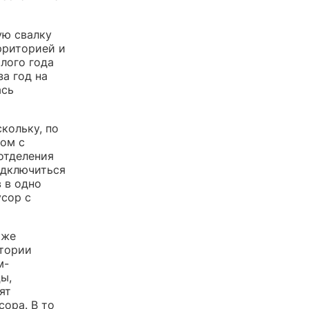
ую свалку
рриторией и
лого года
а год на
ась
кольку, по
дом с
 отделения
одключиться
 в одно
усор с
кже
итории
м-
ы,
ят
сора. В то