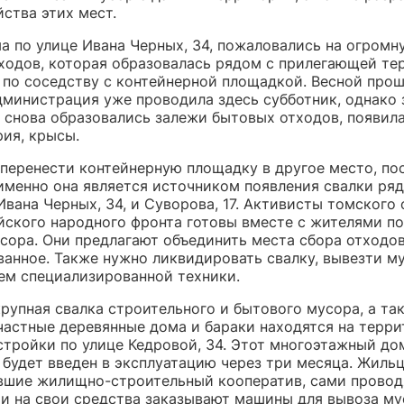
ства этих мест.
а по улице Ивана Черных, 34, пожаловались на огромн
ходов, которая образовалась рядом с прилегающей те
, по соседству с контейнерной площадкой. Весной прош
дминистрация уже проводила здесь субботник, однако з
 снова образовались залежи бытовых отходов, появил
рия, крысы.
 перенести контейнерную площадку в другое место, пос
 именно она является источником появления свалки ря
вана Черных, 34, и Суворова, 17. Активисты томского
ского народного фронта готовы вместе с жителями п
усора. Они предлагают объединить места сбора отходов
ванное. Также нужно ликвидировать свалку, вывезти м
ем специализированной техники.
рупная свалка строительного и бытового мусора, а та
частные деревянные дома и бараки находятся на терр
стройки по улице Кедровой, 34. Этот многоэтажный до
 будет введен в эксплуатацию через три месяца. Жильц
вшие жилищно-строительный кооператив, сами провод
 и на свои средства заказывают машины для вывоза му