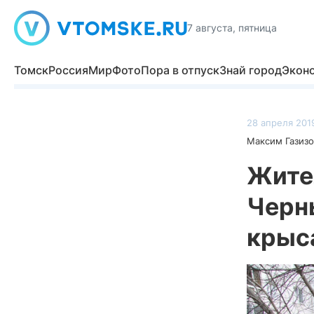
7 августа, пятница
Томск
Россия
Мир
Фото
Пора в отпуск
Знай город
Экон
28 апреля 2019
Максим Газизо
Жите
Черн
крыс