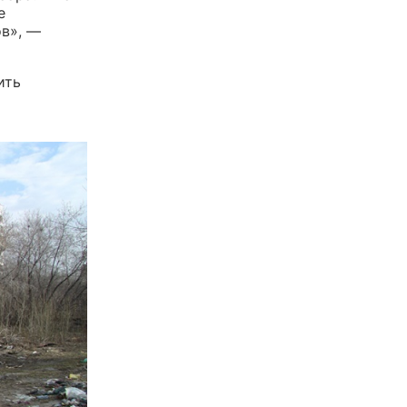
е
ов», —
ить