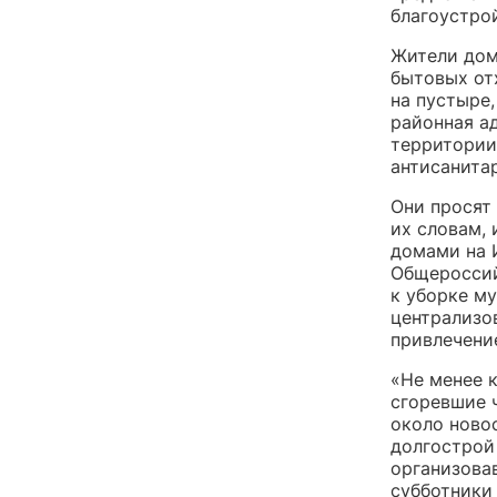
благоустрой
Жители дом
бытовых от
на пустыре
районная а
территории
антисанита
Они просят
их словам,
домами на И
Общероссий
к уборке м
централизо
привлечени
«Не менее к
сгоревшие 
около ново
долгострой
организова
субботники