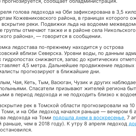
е прогнозируется, сообщает обладминистрация.
преля голова ледохода на Оби зафиксирована в 3,5 кил
Уртам Кожевниковского района, в границах которого о
 вскрытие реки. Подвижки льда на водоеме межведом
е группы отмечают также и в районе села Никольского
кого района», — говорится в сообщении.
омка ледостава по-прежнему находится у острова
овский вблизи Северска. Уровни воды, по данным адм
х гидропостах снижаются, запас до критических отмет
ставляет 4,5 метра. Дальнейшее продвижение ледовых 
иалисты прогнозируют в ближайшие дни.
лым, Чая, Кеть, Тым, Васюган, Чузик и других наблюда
 полыньями. Спасатели призывают жителей региона бы
ыми в период ледохода и не подходить близко к водое
вскрытие рек в Томской области прогнозировали на 10 
 Томи, и на Оби ледоход начался раньше — вечером 6 а
ова ледохода на Томи
подошла днем в воскресенье
, 7 а
 раньше, чем в 2018 году). К утру 8 апреля ледоход
до
 остановился.