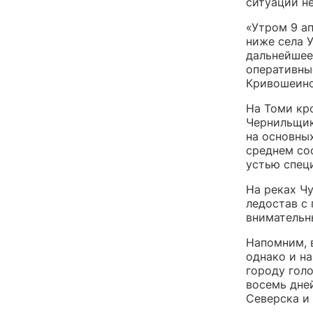
ситуации н
«Утром 9 а
ниже села 
дальнейшее
оперативны
Кривошеинс
На Томи кр
Чернильщик
на основны
среднем со
устью спец
На реках Чу
ледостав с
внимательн
Напомним, 
однако и на
городу гол
восемь дней
Северска и