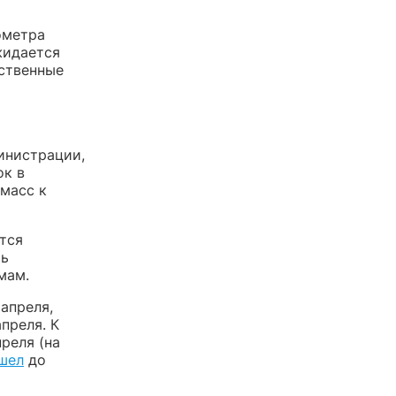
ометра
жидается
ственные
инистрации,
ок в
масс к
ется
ть
мам.
апреля,
преля. К
преля (на
шел
до