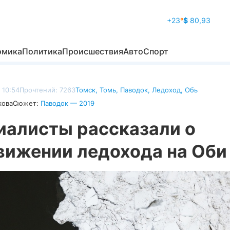
+23
°
$
80,93
омика
Политика
Происшествия
Авто
Спорт
 10:54
Прочтений: 7263
Томск
,
Томь
,
Паводок
,
Ледоход
,
Обь
кова
Сюжет:
Паводок — 2019
иалисты рассказали о
вижении ледохода на Оби