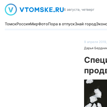
6 августа, четверг
Томск
Россия
Мир
Фото
Пора в отпуск
Знай город
Экон
9 апреля 2019,
Дарья Бердни
Спец
прод