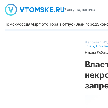
7 августа, пятница
Томск
Россия
Мир
Фото
Пора в отпуск
Знай город
Экон
9 апреля 2019,
Томск
,
Проспе
Никита Лобик
Влас
некро
запр