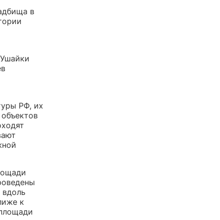
адбища в
тории
 Ушайки
ев
уры РФ, их
 объектов
оходят
вают
жной
лощади
роведены
 вдоль
лиже к
 площади