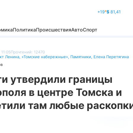
+19
°
$
81,41
омика
Политика
Происшествия
Авто
Спорт
 11:05
Прочтений: 12470
кт Ленина
,
«Томские набережные»
,
Памятники
,
Елена Перетягина
ов
ти утвердили границы
поля в центре Томска и
етили там любые раскопк