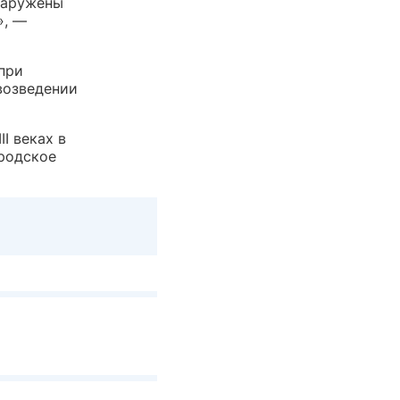
наружены
», —
 при
возведении
I веках в
родское