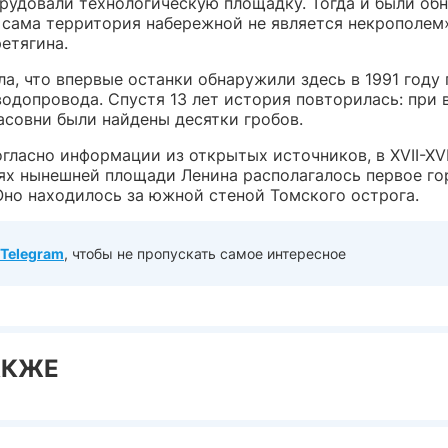
орудовали технологическую площадку. Тогда и были об
о сама территория набережной не является некрополем
етягина.
а, что впервые останки обнаружили здесь в 1991 году
водопровода. Спустя 13 лет история повторилась: при 
асовни были найдены десятки гробов.
гласно информации из открытых источников, в XVII-XVII
ях нынешней площади Ленина располагалось первое го
Оно находилось за южной стеной Томского острога.
Telegram
, чтобы не пропускать самое интересное
АКЖЕ