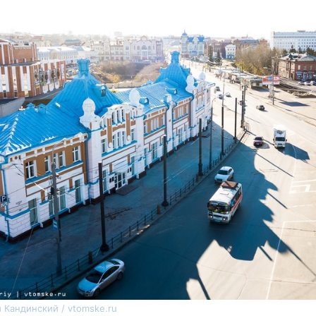
 Кандинский / vtomske.ru