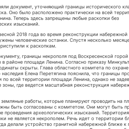
няли документ, уточняющий границы исторического кл
ска. Оно было расположено практически на всей терри
нина. Теперь здесь запрещены любые раскопки без
еских изысканий.
весной 2018 года во время реконструкции набережной
ужены человеческие останки. Спустя несколько месяц
приступили к раскопкам.
окументу, границы некрополя под Воскресенской горой
 в районе площади Ленина. Согласно приказу Минкульт
рдинаты скрыты. Глава областного комитета по охране
 наследия Елена Перетягина пояснила, что границы пр
и по всей территории площади Ленина, однако не заде
 зоны, где ведется масштабная реконструкция набере
е земляные работы, которые планируют проводить на п
лжны быть согласованы с комитетом. Они могут быть п
ле проведения археологических изысканий. Территория
ки не является некрополем. Речь идет о территории б
огда делали устройство гранитной набережной ближе к