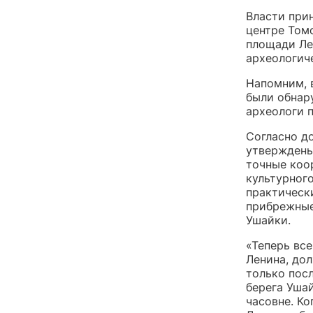
Власти при
центре Том
площади Ле
археологич
Напомним, 
были обнар
археологи 
Согласно д
утверждены
точные коо
культурного
практическ
прибрежные
Ушайки.
«Теперь вс
Ленина, до
только пос
берега Ушай
часовне. К