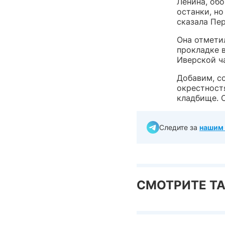
Ленина, об
останки, н
сказала Пер
Она отметил
прокладке 
Иверской ч
Добавим, со
окрестност
кладбище. 
Следите за
нашим 
СМОТРИТЕ Т