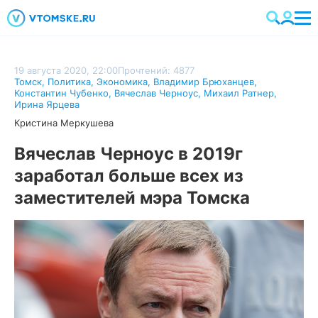
19 августа 2020, 22:00
Прочтений: 4877
Томск
,
Политика
,
Экономика
,
Владимир Брюханцев
,
Константин Чубенко
,
Вячеслав Черноус
,
Михаил Ратнер
,
Ирина Ярцева
Кристина Меркушева
Вячеслав Черноус в 2019г
заработал больше всех из
заместителей мэра Томска