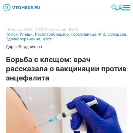
18 марта 2019, 20:00
Прочтений: 9875
Томск
,
Клещи
,
Роспотребнадзор
,
Горбольница № 3
,
Облздрав
,
Здравоохранение
,
Фото
Дарья Бердникова
Борьба с клещом: врач
рассказала о вакцинации против
энцефалита