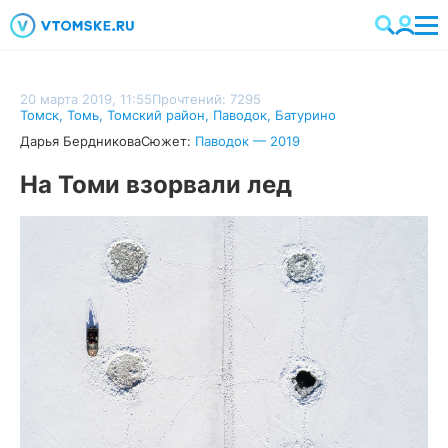
20 марта 2019, 11:55
Прочтений: 7295
Томск
,
Томь
,
Томский район
,
Паводок
,
Батурино
Дарья Бердникова
Сюжет:
Паводок — 2019
На Томи взорвали лед