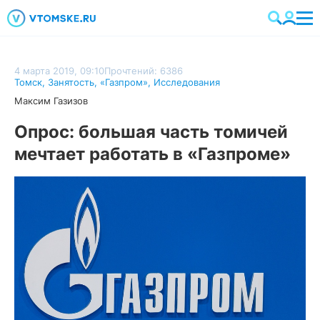
4 марта 2019, 09:10
Прочтений: 6386
Томск
,
Занятость
,
«Газпром»
,
Исследования
Максим Газизов
Опрос: большая часть томичей
мечтает работать в «Газпроме»