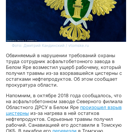
Фото: Дмитрий Кандинский / vtomske.ru
Обвиняемый в нарушении требований охраны
труда сотрудник асфальтобетонного завода в
Белом Яре возместил ущерб рабочему, который
получил травмы из-за взорвавшейся цистерны с
остатками нефтепродуктов. Об этом сообщает
прокуратура области.
Напомним, в октябре 2018 года сообщалось, что
на асфальтобетонном заводе Северного филиала
Областного ДРСУ в Белом Яре
произошел взрыв
цистерны
из-за нагрева в ней остатков
нефтепродуктов. Серьезные травмы получил
рабочий. Санавиацией его доставили в Томскую
ОКБ. В декабре его
перевезли
в Томскую