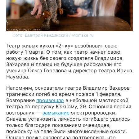
Фото: Дмитрий Кандинский / vtomske.ru
Театр живых кукол «2+ку» возобновит свою
работу 1 марта. О том, как театр начнет свою
новую жизнь без своего создателя Владимира
Захарова и планах на будущее рассказали его
ученица Ольга Горелова и директор театра Ирина
Наумова.
Напомним, основатель театра Владимир Захаров
трагически погиб во время пожара 1 февраля.
Возгорание
произошло
в небольшой мастерской
театра по переулку Южному, 29. Основная версия
возгорания —
замыкание
электропроводки.
Сначала установить личность погибшего удалось
только благодаря показаниям очевидцев,
поскольку на теле были многочисленные ожоги.
Однако позже экспертиза подтвердила, что