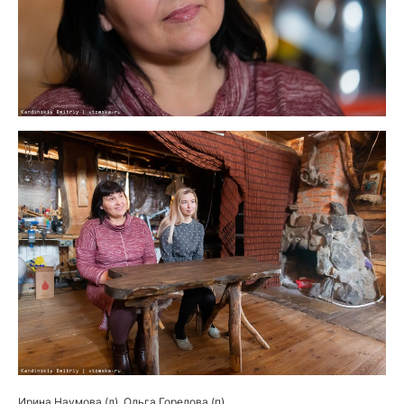
Ирина Наумова (л), Ольга Горелова (п)