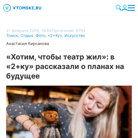
21 февраля 2019, 19:55
Прочтений: 9794
Томск
,
Отдых
,
Фото
,
«2+Ку»
,
Искусство
Анастасия Кирсанова
«Хотим, чтобы театр жил»: в
«2+ку» рассказали о планах на
будущее