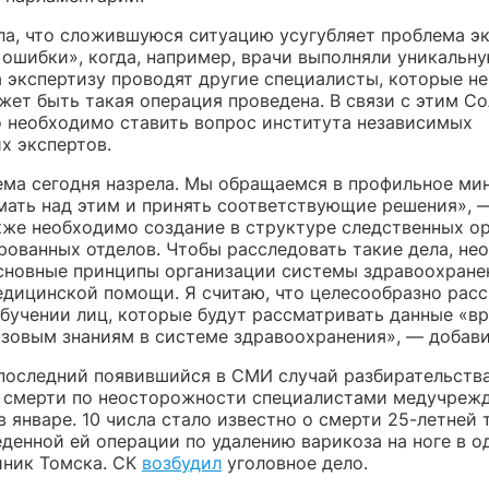
ла, что сложившуюся ситуацию усугубляет проблема э
 ошибки», когда, например, врачи выполняли уникальн
 экспертизу проводят другие специалисты, которые не
жет быть такая операция проведена. В связи с этим С
то необходимо ставить вопрос института независимых
х экспертов.
ема сегодня назрела. Мы обращаемся в профильное ми
мать над этим и принять соответствующие решения», 
акже необходимо создание в структуре следственных о
рованных отделов. Чтобы расследовать такие дела, не
сновные принципы организации системы здравоохране
едицинской помощи. Я считаю, что целесообразно рас
обучении лиц, которые будут рассматривать данные «в
азовым знаниям в системе здравоохранения», — добави
последний появившийся в СМИ случай разбирательства
 смерти по неосторожности специалистами медучреж
 январе. 10 числа стало известно о смерти 25-летней
денной ей операции по удалению варикоза на ноге в о
иник Томска. СК
возбудил
уголовное дело.