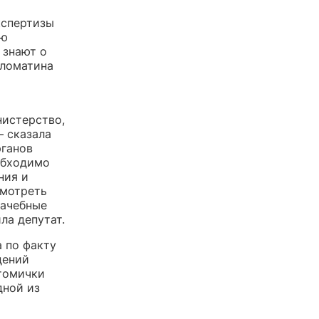
кспертизы
ую
 знают о
оломатина
нистерство,
— сказала
рганов
обходимо
ния и
смотреть
рачебные
ла депутат.
 по факту
дений
 томички
дной из