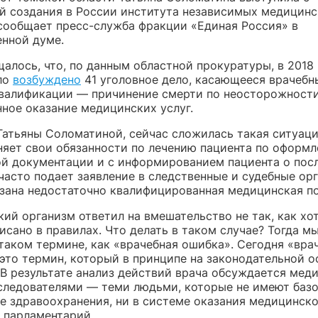
й создания в России института независимых медицинс
 сообщает пресс-служба фракции «Единая Россия» в
енной думе.
алось, что, по данным областной прокуратуры, в 2018 
ло
возбуждено
41 уголовное дело, касающееся врачебн
валификации — причинение смерти по неосторожности
нное оказание медицинских услуг.
Татьяны Соломатиной, сейчас сложилась такая ситуаци
няет свои обязанности по лечению пациента по оформ
й документации и с информированием пациента о посл
часто подает заявление в следственные и судебные орг
азана недостаточно квалифицированная медицинская п
ий организм ответил на вмешательство не так, как хот
писано в правилах. Что делать в таком случае? Тогда м
таком термине, как «врачебная ошибка». Сегодня «вра
это термин, который в принципе на законодательной о
 В результате анализ действий врача обсуждается мед
следователями — теми людьми, которые не имеют баз
ме здравоохранения, ни в системе оказания медицинск
 парламентарий.