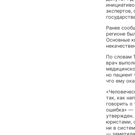
инициативо
экспертов,
государств
Ранее сообщ
регионе бы
Основные к
некачестве
По словам 
врач выпол
медицинско
но пациент 
что ему ок
«Человеческ
так, как на
говорить о 
ошибка» — 
утвержден.
юристами, 
ни в систе
— заметила