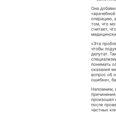
Она добави
«врачебной
операцию, а
том, что мо
считает, ч
медицински
«Эта пробл
чтобы поду
депутат. Т
специализи
понимать о
оказания м
вопрос об 
ошибки», б
Напомним, 
причинения
произошел в
после прове
частных кл