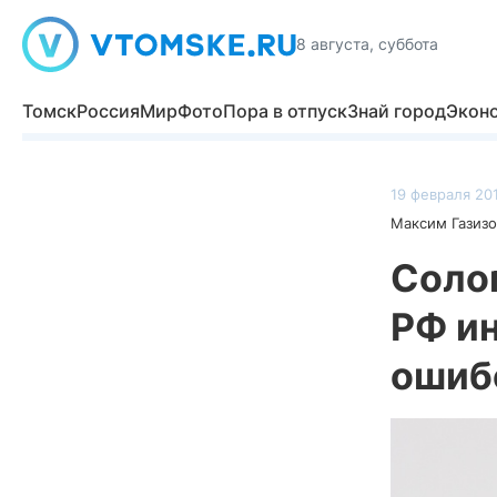
8 августа, суббота
Томск
Россия
Мир
Фото
Пора в отпуск
Знай город
Экон
19 февраля 201
Максим Газизо
Соло
РФ и
ошиб