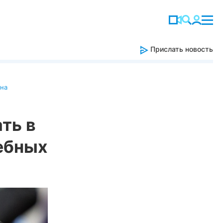
Прислать новость
ина
ть в
ебных