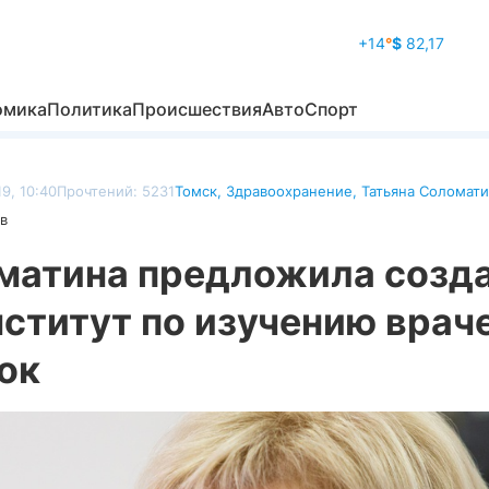
+14
°
$
82,17
омика
Политика
Происшествия
Авто
Спорт
9, 10:40
Прочтений: 5231
Томск
,
Здравоохранение
,
Татьяна Соломат
в
матина предложила созда
нститут по изучению врач
ок