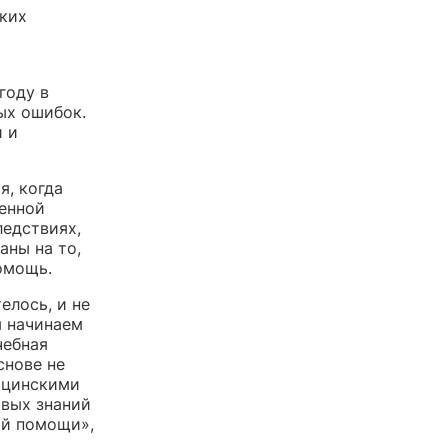
ких
году в
ых ошибок.
 и
я, когда
ленной
едствиях,
аны на то,
омощь.
елось, и не
ы начинаем
чебная
снове не
ицинскими
овых знаний
ой помощи»,