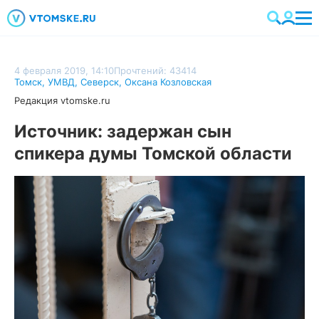
4 февраля 2019, 14:10
Прочтений: 43414
Томск
,
УМВД
,
Северск
,
Оксана Козловская
Редакция vtomske.ru
Источник: задержан сын
спикера думы Томской области