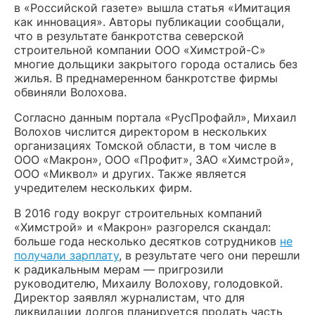
в «Российской газете» вышла статья «Имитация
как инновация». Авторы публикации сообщали,
что в результате банкротства северской
строительной компании ООО «Химстрой-С»
многие дольщики закрытого города остались без
жилья. В преднамеренном банкротстве фирмы
обвиняли Волохова.
Согласно данным портала «РусПрофайл», Михаил
Волохов числится директором в нескольких
организациях Томской области, в том числе в
ООО «Макрон», ООО «Профит», ЗАО «Химстрой»,
ООО «Миквол» и других. Также является
учредителем нескольких фирм.
В 2016 году вокруг строительных компаний
«Химстрой» и «Макрон» разгорелся скандал:
больше года несколько десятков сотрудников
не
получали зарплату
, в результате чего они перешли
к радикальным мерам — пригрозили
руководителю, Михаилу Волохову, голодовкой.
Директор заявлял журналистам, что для
ликвидации долгов планируется продать часть