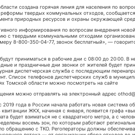
области создана горячая линия для населения по вопро
 реформы твердых коммунальных отходов, сообщается
мента природных ресурсов и охраны окружающей сред
тивного информирования по вопросам внедрения ново
ию с твердыми коммунальными отходами организован
меру 8-800-350-04-77, звонок бесплатный», — говорит
удут приниматься в рабочие дни с 08:00 до 20:00. В н
одные и праздничные дни звонки от жителей будет при
урная диспетчерская служба с последующим перенапр
ент. Список телефонов диспетчерских служб в муници
ях Томской области можно посмотреть на сайте
щения можно отправлять на электронный адрес othod@gr
 2019 года в России начала работать новая система о
 квитанции ЖКХ, начиная с января, появится графа «вы
ата будет взиматься не с квадратного метра, а с челове
ределены восемь зон, по которым работают региональ
по обращению с ТКО. Регоператоры должны обеспечива
усорного потока — от организации сбора отходов до 