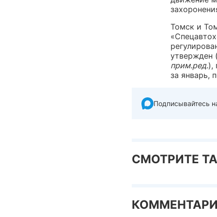
захоронения
Томск и То
«Спецавтох
регулирова
утвержден 
прим.ред.
),
за январь, 
Подписывайтесь н
СМОТРИТЕ Т
КОММЕНТАР