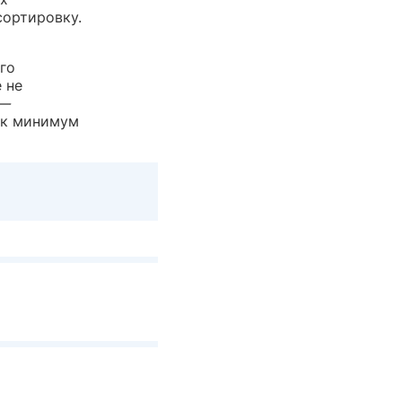
сортировку.
го
 не
 —
как минимум