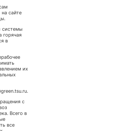
сам
 на сайте
ы.
й системы
а горячая
ся в
ерабочее
нимать
авлением их
пальных
een.tsu.ru.
бращения с
воз
ка. Всего в
ные
ть все
их