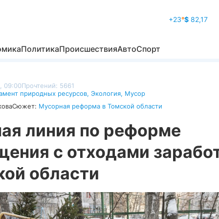
+23
°
$
82,17
омика
Политика
Происшествия
Авто
Спорт
, 09:00
Прочтений: 5661
амент природных ресурсов
,
Экология
,
Мусор
кова
Сюжет:
Мусорная реформа в Томской области
чая линия по реформе
щения с отходами заработ
кой области