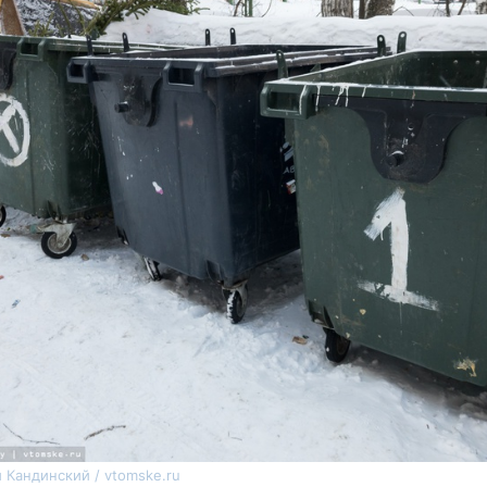
 Кандинский / vtomske.ru