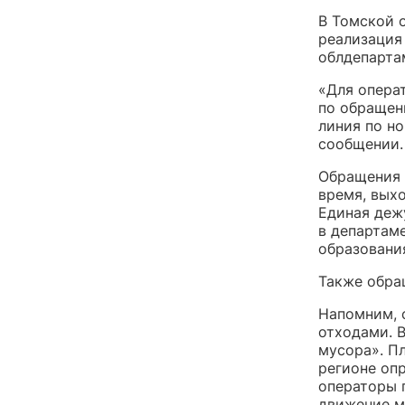
В Томской 
реализация
облдепарта
«Для опера
по обращен
линия по но
сообщении.
Обращения б
время, вых
Единая деж
в департам
образовани
Также обра
Напомним, с
отходами. В
мусора». Пл
регионе оп
операторы 
движение м