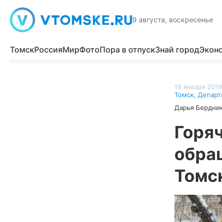
9 августа, воскресенье
Томск
Россия
Мир
Фото
Пора в отпуск
Знай город
Экон
19 января 2019
Томск
,
Департ
Дарья Бердни
Горя
обра
Томс