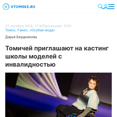
27 октября 2018, 11:30
Прочтений: 1530
Томск
,
Faкел
,
«Особая мода»
Дарья Бердникова
Томичей приглашают на кастинг
школы моделей с
инвалидностью