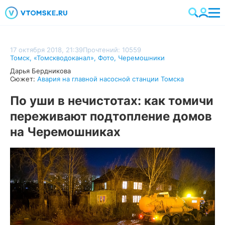
17 октября 2018, 21:39
Прочтений: 10559
Томск
,
«Томскводоканал»
,
Фото
,
Черемошники
Дарья Бердникова
Сюжет:
Авария на главной насосной станции Томска
По уши в нечистотах: как томичи
переживают подтопление домов
на Черемошниках